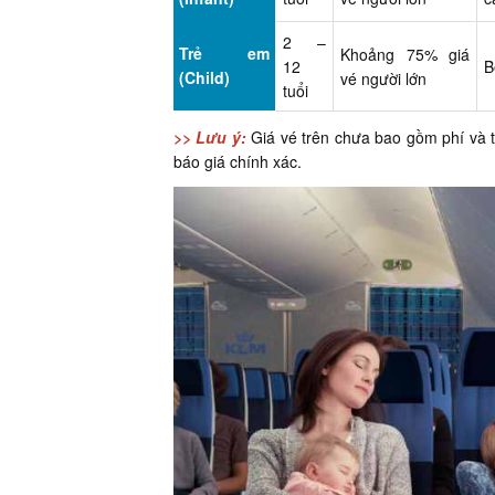
2 –
Trẻ em
Khoảng 75% giá
12
B
(Child)
vé người lớn
tuổi
>> Lưu ý:
Giá vé trên chưa bao gồm phí và t
báo giá chính xác.