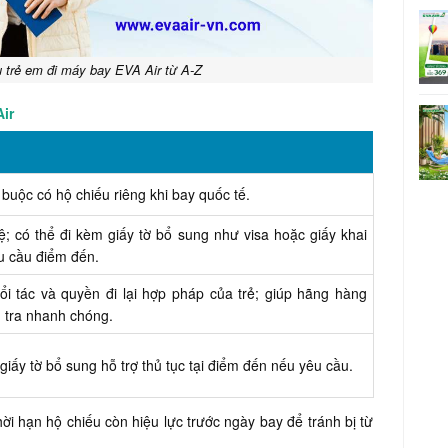
u trẻ em đi máy bay EVA Air từ A-Z
ir
 buộc có hộ chiếu riêng khi bay quốc tế.
ệ; có thể đi kèm giấy tờ bổ sung như visa hoặc giấy khai
u cầu điểm đến.
ổi tác và quyền đi lại hợp pháp của trẻ; giúp hãng hàng
 tra nhanh chóng.
giấy tờ bổ sung hỗ trợ thủ tục tại điểm đến nếu yêu cầu.
ời hạn hộ chiếu còn hiệu lực trước ngày bay để tránh bị từ