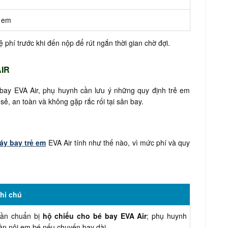
ẻ em
ệ phí trước khi đến nộp để rút ngắn thời gian chờ đợi.
AIR
 bay EVA Air, phụ huynh cần lưu ý những quy định trẻ em
sẻ, an toàn và không gặp rắc rối tại sân bay.
áy bay trẻ em
EVA Air tính như thế nào, vì mức phí và quy
hi chú
ần chuẩn bị
hộ chiếu cho bé bay EVA Air
; phụ huynh
ần nôi em bé nếu chuyến bay dài