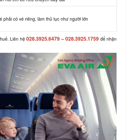
é phải có vé riêng, làm thủ tục như người lớn
028.3925.6479
–
028.3925.1759
huế. Liên hệ
để nhận