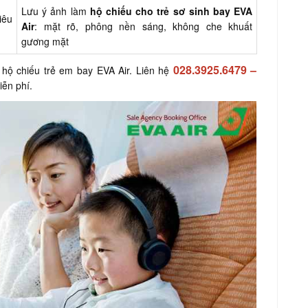
Lưu ý ảnh làm
hộ chiếu cho trẻ sơ sinh bay EVA
iêu
Air
: mặt rõ, phông nền sáng, không che khuất
gương mặt
028.3925.6479
–
m hộ chiếu trẻ em bay EVA Air. Liên hệ
iễn phí.