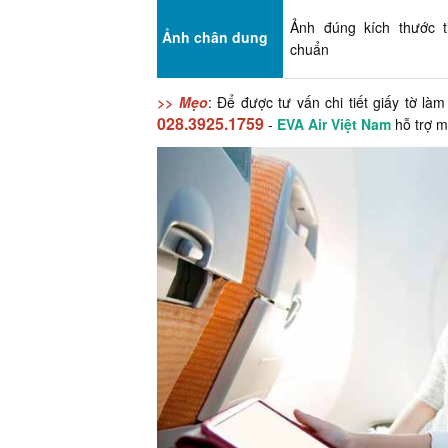
Ảnh đúng kích thước t
Ảnh chân dung
chuẩn
>> Mẹo
: Để được tư vấn chi tiết giấy tờ là
028.3925.1759
-
EVA Air Việt Nam
hỗ trợ m