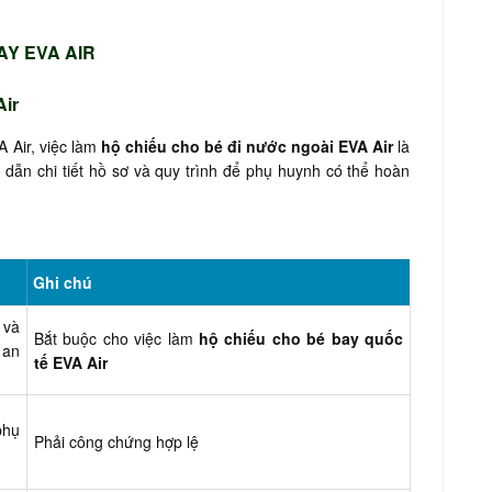
AY EVA AIR
Air
 Air, việc làm
hộ chiếu cho bé đi nước ngoài EVA Air
là
 dẫn chi tiết hồ sơ và quy trình để phụ huynh có thể hoàn
Ghi chú
 và
Bắt buộc cho việc làm
hộ chiếu cho bé bay quốc
 an
tế EVA Air
phụ
Phải công chứng hợp lệ