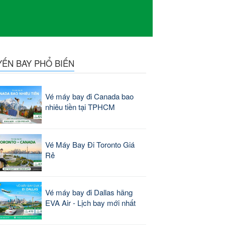
YẾN BAY PHỔ BIẾN
Vé máy bay đi Canada bao
nhiêu tiền tại TPHCM
Vé Máy Bay Đi Toronto Giá
Rẻ
Vé máy bay đi Dallas hãng
EVA Air - Lịch bay mới nhất