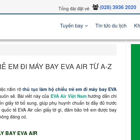
(028) 3936 2020
Tổng đài đặt vé
Tuyến bay
Tin tức du lịch
Kh
Ẻ EM ĐI MÁY BAY EVA AIR TỪ A-Z
việc nắm rõ
thủ tục làm hộ chiếu trẻ em đi máy bay EVA
suôn sẻ. Bài viết này của
EVA Air Việt Nam
hướng dẫn chi
 đến giấy tờ bổ sung, giúp phụ huynh chuẩn bị đầy đủ trước
 quốc tế EVA Air cần giấy tờ gì, đảm bảo trẻ em được bay
không đáng có.
Y BAY EVA AIR