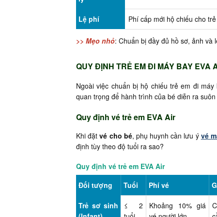
Lệ phí
Phí cấp mới hộ chiếu cho tr
>> Mẹo nhỏ
: Chuẩn bị đầy đủ hồ sơ, ảnh và l
QUY ĐỊNH TRẺ EM ĐI MÁY BAY EVA 
Ngoài việc chuẩn bị hộ chiếu trẻ em đi máy
quan trọng để hành trình của bé diễn ra suôn 
Quy định vé trẻ em EVA Air
Khi đặt
vé cho bé
, phụ huynh cần lưu ý
vé m
định tùy theo độ tuổi ra sao?
Quy định vé trẻ em EVA Air
Đối tượng
Tuổi
Phí vé
G
Trẻ sơ sinh
≤ 2
Khoảng 10% giá
C
(Infant)
tuổi
vé người lớn
c