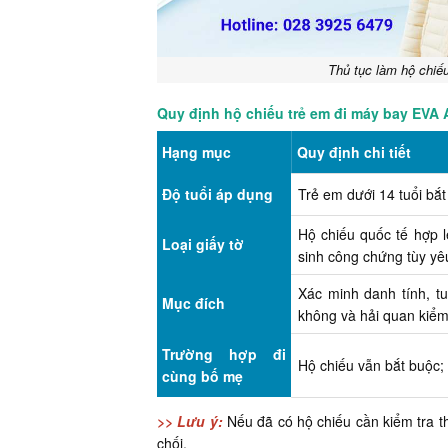
Thủ tục làm hộ chiế
Quy định hộ chiếu trẻ em đi máy bay EVA A
Hạng mục
Quy định chi tiết
Độ tuổi áp dụng
Trẻ em dưới 14 tuổi bắt
Hộ chiếu quốc tế hợp l
Loại giấy tờ
sinh công chứng tùy yê
Xác minh danh tính, tu
Mục đích
không và hải quan kiểm
Trường hợp đi
Hộ chiếu vẫn bắt buộc; 
cùng bố mẹ
>> Lưu ý:
Nếu đã có hộ chiếu cần kiểm tra th
chối.