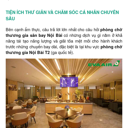
TIỆN ÍCH THƯ GIÃN VÀ CHĂM SÓC CÁ NHÂN CHUYÊN
SÂU
Bên cạnh ẩm thực, câu trả lời lớn nhất cho câu hỏi
phòng chờ
thương gia sân bay Nội Bài
có những dịch vụ gì nằm ở khả
năng tái tạo năng lượng và giải tỏa mệt mỏi cho hành khách
trước những chuyến bay dài, đặc biệt là tại khu vực
phòng chờ
thương gia Nội Bài T2
(ga quốc tế).