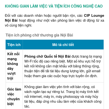
KHÔNG GIAN LÀM VIỆC VÀ TIỆN ÍCH CÔNG NGHỆ CAO
Đối với các doanh nhân hoặc người bận rộn, các
CIP Lounge
Nội Bài
hoạt động như một văn phòng làm việc di động từ xa
vô cùng tiện nghi.
Tiện ích phòng chờ thương gia Nội Bài
Tiện ích
Mô tả chi tiết
Kết nối
Phòng chờ Quốc tế Nội Bài
được trang bị mạng
mạng
Wi-Fi tốc độ cao riêng biệt. Một số khu vực hỗ trợ
không
kết nối không cần mật khẩu với băng thông rộng,
dây
thuận tiện để tải tài liệu dung lượng lớn, gửi email
vượt
hoặc tham gia các cuộc họp trực tuyến ổn định.
trội
Không gian làm việc yên tĩnh với bàn rộng, có
Góc làm
vách ngăn tạo sự riêng tư. Trang bị máy tính kết
việc
nối internet, máy in, máy photocopy và máy hủy
chuyên
tài liệu, đáp ứng nhu cầu làm việc của khách công
biệt
tác.