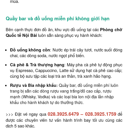
mùa.
Quầy bar và đồ uống miễn phí không giới hạn
Bên cạnh thực đơn đồ ăn, khu vực đồ uống tại các
Phòng chờ
Quốc tế Nội Bài
luôn sẵn sàng phục vụ hành khách:
Đồ uống không cồn
: Nước ép trái cây tươi, nước suối đóng
chai, các dòng soda, nước ngọt phổ biến.
Cà phê & Trà thượng hạng
: Máy pha cà phê tự động phục
vụ Espresso, Cappuccino, Latte sử dụng hạt cà phê cao cấp;
cùng bộ sưu tập các loại trà an thần, trà xanh hảo hạng.
Rượu và Bia nhập khẩu:
Quầy bar, đồ uống miễn phí luôn
trang bị sẵn các dòng rượu vang trắng/đỏ cao cấp, rượu
mạnh (Whisky, Vodka) và các loại bia lon nội địa lẫn nhập
khẩu cho hành khách tự do thưởng thức.
028.3925.6479
–
028.3925.1759
>>> Đặt vé ngay qua
để
được các chuyên viên tư vấn hành trình bay tối ưu cùng các
dịch 5 sao khác.