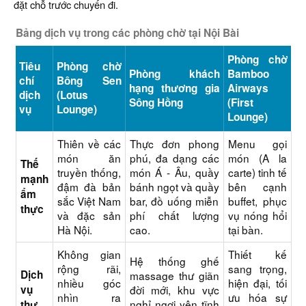
đặt chỗ trước chuyến đi.
Bảng dịch vụ trong các phòng chờ tại Nội Bài
Phòng chờ
Tiêu
Phòng chờ
Phòng khách
Bamboo
chí
Bông Sen
hạng thương gia
Airways
dịch
(Lotus
Sông Hồng
(First
vụ
Lounge)
Lounge)
Thiên về các
Thực đơn phong
Menu gọi
món ăn
phú, đa dạng các
món (A la
Thế
truyền thống,
món Á - Âu, quầy
carte) tinh tế
mạnh
đậm đà bản
bánh ngọt và quầy
bên cạnh
ẩm
sắc Việt Nam
bar, đồ uống miễn
buffet, phục
thực
và đặc sản
phí chất lượng
vụ nóng hổi
Hà Nội.
cao.
tại bàn.
Không gian
Thiết kế
Hệ thống ghế
rộng rãi,
sang trọng,
Dịch
massage thư giãn
nhiều góc
hiện đại, tối
vụ
đời mới, khu vực
nhìn ra
ưu hóa sự
nghỉ ngơi yên tĩnh
thư