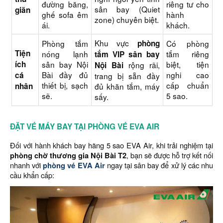
đường băng,
riêng tư cho
sân bay (Quiet
giãn
ghế sofa êm
hành
zone) chuyên biệt.
ái.
khách.
Khu vực
Phòng tắm
phòng
Có phòng
Tiện
nóng lạnh
tắm riêng
tắm VIP sân bay
ích
sân bay Nội
biệt, tiện
rộng rãi,
Nội Bài
Bài đầy đủ
nghi cao
cá
trang bị sẵn đầy
thiết bị, sạch
cấp chuẩn
nhân
đủ khăn tắm, máy
sẽ.
5 sao.
sấy.
ĐẶT VÉ MÁY BAY TẠI PHÒNG VÉ EVA AIR
Đối với hành khách bay hãng 5 sao EVA Air, khi trải nghiệm tại
phòng chờ thương gia Nội Bài T2
, bạn sẽ được hỗ trợ kết nối
nhanh với
phòng vé EVA Air
ngay tại sân bay để xử lý các nhu
cầu khẩn cấp: