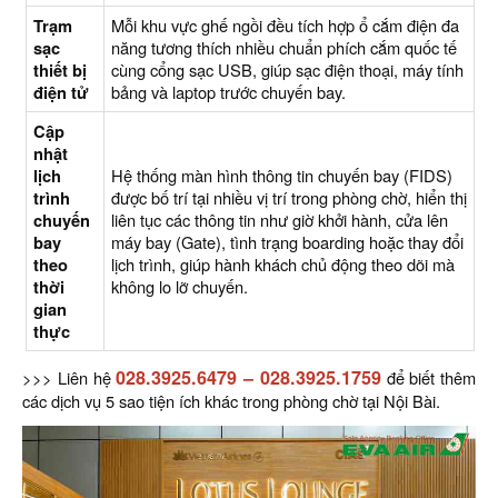
Trạm
Mỗi khu vực ghế ngồi đều tích hợp ổ cắm điện đa
sạc
năng tương thích nhiều chuẩn phích cắm quốc tế
thiết bị
cùng cổng sạc USB, giúp sạc điện thoại, máy tính
điện tử
bảng và laptop trước chuyến bay.
Cập
nhật
lịch
Hệ thống màn hình thông tin chuyến bay (FIDS)
trình
được bố trí tại nhiều vị trí trong phòng chờ, hiển thị
chuyến
liên tục các thông tin như giờ khởi hành, cửa lên
bay
máy bay (Gate), tình trạng boarding hoặc thay đổi
theo
lịch trình, giúp hành khách chủ động theo dõi mà
thời
không lo lỡ chuyến.
gian
thực
028.3925.6479
–
028.3925.1759
>>> Liên hệ
để biết thêm
các dịch vụ 5 sao tiện ích khác trong phòng chờ tại Nội Bài.