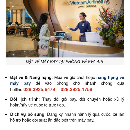
ĐẶT VÉ MÁY BAY TẠI PHÒNG VÉ EVA AIR
Đặt vé & Nâng hạng
: Mua vé giờ chót hoặc
nâng hạng vé
máy bay
để vào phòng chờ nhanh chóng qua
028.3925.6479
–
028.3925.1759
hotline
.
Đổi lịch trình
: Thay đổi giờ bay, đổi chuyến hoặc xử lý
hoàn/hủy vé quốc tế trực tiếp.
Dịch vụ bổ sung
: Đăng ký nhanh hành lý quá cước, xe lăn
hỗ trợ hoặc đổi suất ăn đặc biệt trên máy bay.