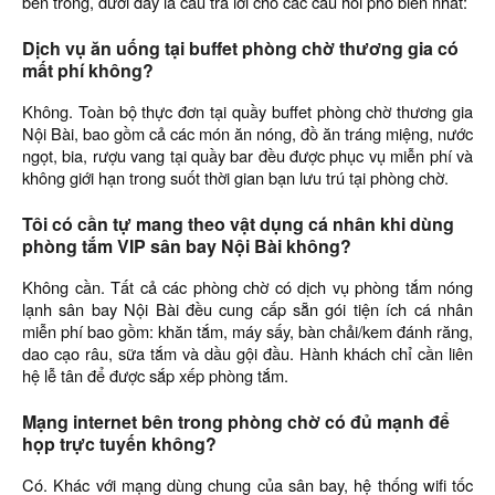
bên trong, dưới đây là câu trả lời cho các câu hỏi phổ biến nhất:
Dịch vụ ăn uống tại buffet phòng chờ thương gia có
mất phí không?
Không. Toàn bộ thực đơn tại quầy buffet phòng chờ thương gia
Nội Bài, bao gồm cả các món ăn nóng, đồ ăn tráng miệng, nước
ngọt, bia, rượu vang tại quầy bar đều được phục vụ miễn phí và
không giới hạn trong suốt thời gian bạn lưu trú tại phòng chờ.
Tôi có cần tự mang theo vật dụng cá nhân khi dùng
phòng tắm VIP sân bay Nội Bài không?
Không cần. Tất cả các phòng chờ có dịch vụ phòng tắm nóng
lạnh sân bay Nội Bài đều cung cấp sẵn gói tiện ích cá nhân
miễn phí bao gồm: khăn tắm, máy sấy, bàn chải/kem đánh răng,
dao cạo râu, sữa tắm và dầu gội đầu. Hành khách chỉ cần liên
hệ lễ tân để được sắp xếp phòng tắm.
Mạng internet bên trong phòng chờ có đủ mạnh để
họp trực tuyến không?
Có. Khác với mạng dùng chung của sân bay, hệ thống wifi tốc