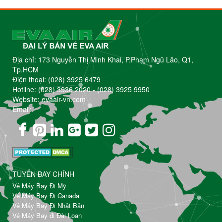
Địa chỉ: 173 Nguyễn Thị Minh Khai, P.Phạm Ngũ Lão, Q1,
Tp.HCM
Điện thoại:
(028) 3925 6479
Hotline:
(028) 3936 2020
-
(028) 3925 9950
Website: evaair-vn.com
Email:
TUYẾN BAY CHÍNH
Vé Máy Bay Đi Mỹ
Vé Máy Bay Đi Canada
Vé Máy Bay Đi Nhật Bản
Vé Máy Bay đi Đài Loan