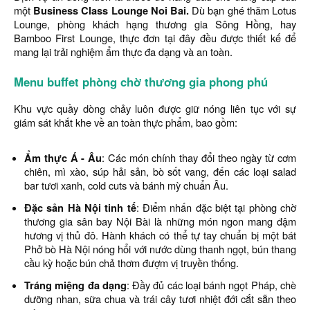
một
Business Class Lounge Noi Bai.
Dù bạn ghé thăm Lotus
Lounge, phòng khách hạng thương gia Sông Hồng, hay
Bamboo First Lounge, thực đơn tại đây đều được thiết kế để
mang lại trải nghiệm ẩm thực đa dạng và an toàn.
Menu buffet phòng chờ thương gia phong phú
Khu vực quầy dòng chảy luôn được giữ nóng liên tục với sự
giám sát khắt khe về an toàn thực phẩm, bao gồm:
Ẩm thực Á - Âu
: Các món chính thay đổi theo ngày từ cơm
chiên, mì xào, súp hải sản, bò sốt vang, đến các loại salad
bar tươi xanh, cold cuts và bánh mỳ chuẩn Âu.
Đặc sản Hà Nội tinh tế
: Điểm nhấn đặc biệt tại phòng chờ
thương gia sân bay Nội Bài là những món ngon mang đậm
hương vị thủ đô. Hành khách có thể tự tay chuẩn bị một bát
Phở bò Hà Nội nóng hổi với nước dùng thanh ngọt, bún thang
cầu kỳ hoặc bún chả thơm đượm vị truyền thống.
Tráng miệng đa dạng
: Đầy đủ các loại bánh ngọt Pháp, chè
dưỡng nhan, sữa chua và trái cây tươi nhiệt đới cắt sẵn theo