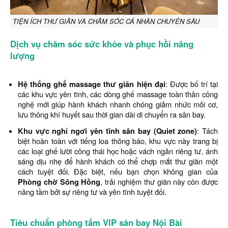
TIỆN ÍCH THƯ GIÃN VÀ CHĂM SÓC CÁ NHÂN CHUYÊN SÂU
Dịch vụ chăm sóc sức khỏe và phục hồi năng
lượng
Hệ thống ghế massage thư giãn hiện đại
: Được bố trí tại
các khu vực yên tĩnh, các dòng ghế massage toàn thân công
nghệ mới giúp hành khách nhanh chóng giảm nhức mỏi cơ,
lưu thông khí huyết sau thời gian dài di chuyển ra sân bay.
Khu vực nghỉ ngơi yên tĩnh sân bay (Quiet zone)
: Tách
biệt hoàn toàn với tiếng loa thông báo, khu vực này trang bị
các loại ghế lười công thái học hoặc vách ngăn riêng tư, ánh
sáng dịu nhẹ để hành khách có thể chợp mắt thư giãn một
cách tuyệt đối. Đặc biệt, nếu bạn chọn không gian của
Phòng chờ Sông Hồng
, trải nghiệm thư giãn này còn được
nâng tầm bởi sự riêng tư và yên tĩnh tuyệt đối.
Tiêu chuẩn phòng tắm VIP sân bay Nội Bài