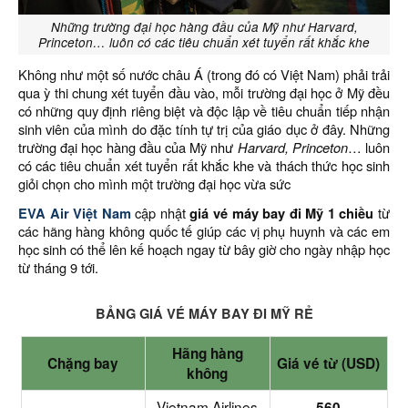
Những trường đại học hàng đầu của Mỹ như Harvard,
Princeton… luôn có các tiêu chuẩn xét tuyển rất khắc khe
Không như một số nước châu Á (trong đó có Việt Nam) phải trải
qua ỳ thi chung xét tuyển đầu vào, mỗi trường đại học ở Mỹ đều
có những quy định riêng biệt và độc lập về tiêu chuẩn tiếp nhận
sinh viên của mình do đặc tính tự trị của giáo dục ở đây. Những
trường đại học hàng đầu của Mỹ như
Harvard, Princeton
… luôn
có các tiêu chuẩn xét tuyển rất khắc khe và thách thức học sinh
giỏi chọn cho mình một trường đại học vừa sức
EVA Air
Việt Nam
cập nhật
giá vé máy bay đi Mỹ 1 chiều
từ
các hãng hàng không quốc tế giúp các vị phụ huynh và các em
học sinh có thể lên kế hoạch ngay từ bây giờ cho ngày nhập học
từ tháng 9 tới.
BẢNG GIÁ VÉ MÁY BAY ĐI MỸ RẺ
Hãng hàng
Chặng bay
Giá vé từ (USD)
không
Vietnam Airlines
560