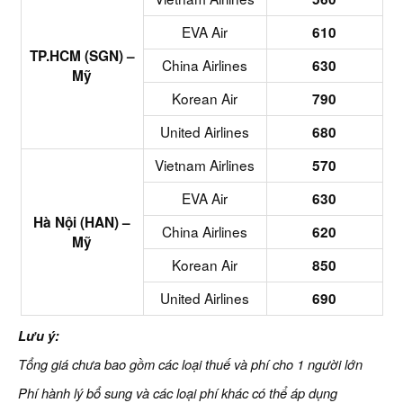
EVA Air
610
TP.HCM (SGN) –
China Airlines
630
Mỹ
Korean Air
790
United Airlines
680
Vietnam Airlines
570
EVA Air
630
Hà Nội (HAN) –
China Airlines
620
Mỹ
Korean Air
850
United Airlines
690
Lưu ý:
Tổng giá chưa bao gồm các loại thuế và phí cho 1 người lớn
Phí hành lý bổ sung và các loại phí khác có thể áp dụng