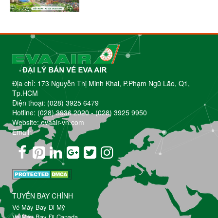
Địa chỉ: 173 Nguyễn Thị Minh Khai, P.Phạm Ngũ Lão, Q1,
Tp.HCM
Điện thoại:
(028) 3925 6479
Hotline:
(028) 3936 2020
-
(028) 3925 9950
Website: evaair-vn.com
Email:
TUYẾN BAY CHÍNH
Vé Máy Bay Đi Mỹ
Vé Máy Bay Đi Canada