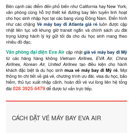
Bên cạnh các điểm đến phổ biến như California hay New York,
văn phòng cũng hỗ trợ thiết kế đường bay liên tuyến linh hoạt
cho học sinh nhập học tại các bang vùng Đông Nam. Điển hình
như các chặng
Vé máy bay đi Atlanta giá rẻ
luôn được cập
nhật liên tục với khung giờ transit ngắn và chính sách ưu đãi
trọng lượng hành lý ký gửi tối đa cho du học sinh mang theo
nhiều đồ đạc.
Văn phòng đại diện Eva Air
cập nhật
giá vé máy bay đi Mỹ
từ các hãng hàng không
Vietnam Airlines, EVA Air, China
Airlines, Korean Air, United Airlines
tạo điều kiện cho hành
khách đặc biệt là du học sinh
mua vé máy bay đi Mỹ rẻ
. Mọi
thông tin chi tiết về giá vé, chương trình ưu đãi, visa du học, bảo
hiểm, thủ tục xuất nhập cảnh, hoàn đổi vé vui lòng liên hệ tổng
028 3925 6479
đài
để được tư vấn trực tiếp.
CÁCH ĐẶT VÉ MÁY BAY EVA AIR