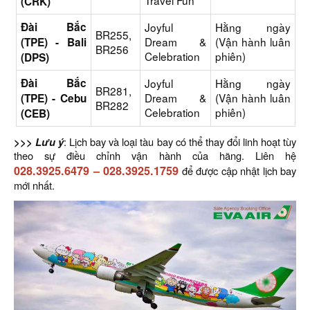
Travel Fun
(CRK)
Đài Bắc
Joyful
Hằng ngày
BR255,
Dream &
(Vận hành luân
(TPE) - Bali
BR256
Celebration
phiên)
(DPS)
Đài Bắc
Joyful
Hằng ngày
BR281,
Dream &
(Vận hành luân
(TPE) - Cebu
BR282
Celebration
phiên)
(CEB)
>>> Lưu ý
: Lịch bay và loại tàu bay có thể thay đổi linh hoạt tùy
theo sự điều chỉnh vận hành của hãng. Liên hệ
028.3925.6479
–
028.3925.1759
để được cập nhật lịch bay
mới nhất.