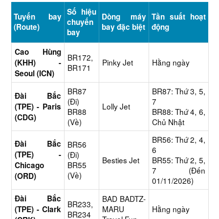
Số hiệu
Tuyến bay
Dòng máy
Tần suất hoạt
chuyến
(Route)
bay đặc biệt
động
bay
Cao Hùng
BR172,
Pinky Jet
Hằng ngày
(KHH) -
BR171
Seoul (ICN)
BR87
BR87: Thứ 3, 5,
Đài Bắc
(Đi)
7
Lolly Jet
(TPE) - Paris
BR88
BR88: Thứ 4, 6,
(CDG)
(Về)
Chủ Nhật
BR56: Thứ 2, 4,
Đài Bắc
BR56
6
(TPE) -
(Đi)
Besties Jet
BR55: Thứ 2, 5,
BR55
Chicago
7 (Đến
(Về)
(ORD)
01/11/2026)
Đài Bắc
BAD BADTZ-
BR233,
MARU
Hằng ngày
(TPE) - Clark
BR234