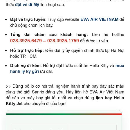
thức
đặt vé đi Mỹ
linh hoạt sau:
Đặt vé trực tuyến
: Truy cập website
EVA AIR VIETNAM
để
chủ động chọn lịch bay.
Tổng đài chăm sóc khách hàng:
Liên hệ hotline
028.3925.6479
–
028.3925.1759
để được tư vấn.
Hỗ trợ trực tiếp:
Đến đại lý ủy quyền chính thức tại Hà Nội
hoặc TP.HCM.
Dịch vụ đi kèm
: Hỗ trợ đặt trước suất ăn Hello Kitty và
mua
hành lý ký gửi
ưu đãi.
>> Đừng bỏ lỡ cơ hội trải nghiệm hành trình bay đầy sắc màu
cùng thế giới Sanrio đáng yêu. Hãy liên hệ EVA Air Việt Nam
để săn vé máy bay giá tốt nhất và chọn đúng
lịch bay Hello
Kitty Jet
cho chuyến đi của bạn!