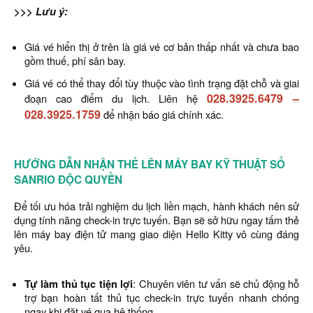
>>> Lưu ý:
Giá vé hiển thị ở trên là giá vé cơ bản thấp nhất và chưa bao
gồm thuế, phí sân bay.
Giá vé có thể thay đổi tùy thuộc vào tình trạng đặt chỗ và giai
028.3925.6479
–
đoạn cao điểm du lịch. Liên hệ
028.3925.1759
để nhận báo giá chính xác.
HƯỚNG DẪN NHẬN THẺ LÊN MÁY BAY KỸ THUẬT SỐ
SANRIO ĐỘC QUYỀN
Để tối ưu hóa trải nghiệm du lịch liền mạch, hành khách nên sử
dụng tính năng check-in trực tuyến. Bạn sẽ sở hữu ngay tấm thẻ
lên máy bay điện tử mang giao diện Hello Kitty vô cùng đáng
yêu.
Tự làm thủ tục tiện lợi
: Chuyên viên tư vấn sẽ chủ động hỗ
trợ bạn hoàn tất thủ tục check-in trực tuyến nhanh chóng
ngay khi đặt vé qua hệ thống.