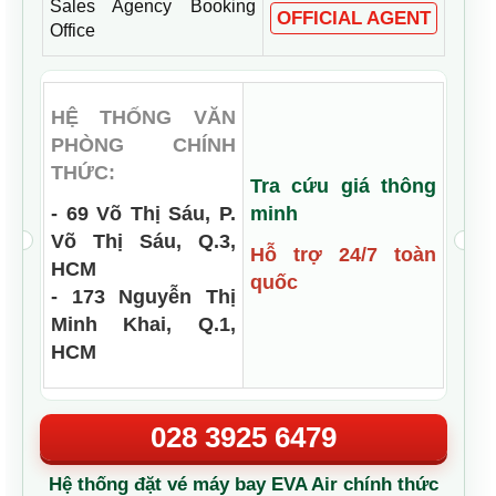
Sales Agency Booking
OFFICIAL AGENT
Office
HỆ THỐNG VĂN
PHÒNG CHÍNH
THỨC:
Tra cứu giá thông
- 69 Võ Thị Sáu, P.
minh
Võ Thị Sáu, Q.3,
Hỗ trợ 24/7 toàn
HCM
quốc
- 173 Nguyễn Thị
Minh Khai, Q.1,
HCM
028 3925 6479
Hệ thống đặt vé máy bay EVA Air chính thức