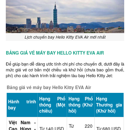
Lịch chuyến bay Hello Kitty EVA Air mới nhất
BẢNG GIÁ VÉ MÁY BAY HELLO KITTY EVA AIR
Để giúp bạn dễ dàng ước tính chi phí cho chuyến đi, dưới đây là
mức giá vé cơ bản một chiều và khứ hồi (chưa bao gồm thuế,
phí) cho các hành trình trải nghiệm tàu bay Hello Kitty Jet:
Bảng giá vé máy bay Hello Kitty EVA Air
Hạng Phổ
Hạng Phổ
Hạng
Hành trình
thông (Một
thông (Khứ
Thương gia
bay
chiều)
hồi)
(Khứ hồi)
Việt Nam -
Từ 220
Từ 140 USD
Từ 680 USD
Cao Hùng -