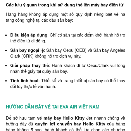
Các lưu ý quan trọng khi sử dụng thẻ lên máy bay điện tử
Hãng hàng không áp dụng một số quy định riêng biệt về hạ
tầng công nghệ tại các đầu sân bay:
Điều kiện áp dụng
: Chỉ có sẵn tại các điểm khởi hành hỗ trợ
thẻ điện tử di động.
Sân bay ngoại lệ
: Sân bay Cebu (CEB) và Sân bay Angeles
Clark (CRK) không hỗ trợ dịch vụ này.
Giải pháp thay thế
: Hành khách đi từ Cebu/Clark vui lòng
nhận thẻ giấy tại quầy sân bay.
Tính linh hoạt
: Thiết kế và trang thiết bị sân bay có thể thay
đổi tùy thực tế vận hành.
HƯỚNG DẪN ĐẶT VÉ TẠI EVA AIR VIỆT NAM
Để sở hữu tấm
vé máy bay Hello Kitty Jet
nhanh chóng và
hưởng đầy đủ
quyền lợi chuyến bay Hello Kitty
của hãng
hàng không 5 sao, hành khách có thể lựa chọn các phương