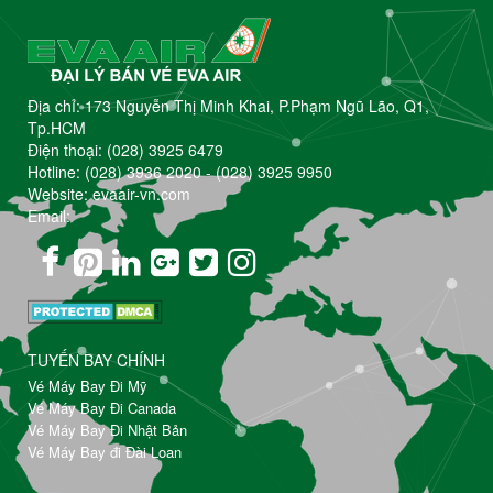
Địa chỉ: 173 Nguyễn Thị Minh Khai, P.Phạm Ngũ Lão, Q1,
Tp.HCM
Điện thoại:
(028) 3925 6479
Hotline:
(028) 3936 2020
-
(028) 3925 9950
Website: evaair-vn.com
Email:
TUYẾN BAY CHÍNH
Vé Máy Bay Đi Mỹ
Vé Máy Bay Đi Canada
Vé Máy Bay Đi Nhật Bản
Vé Máy Bay đi Đài Loan