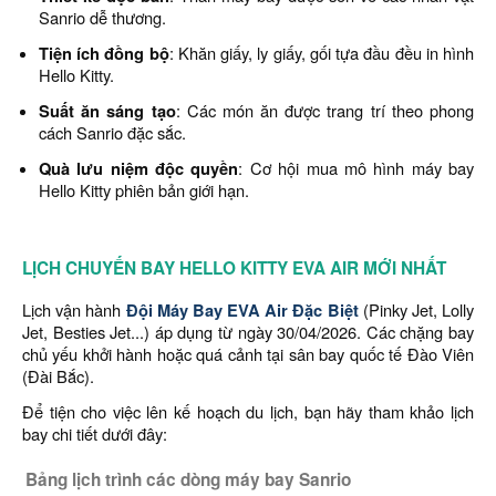
Sanrio dễ thương.
Tiện ích đồng bộ
: Khăn giấy, ly giấy, gối tựa đầu đều in hình
Hello Kitty.
Suất ăn sáng tạo
: Các món ăn được trang trí theo phong
cách Sanrio đặc sắc.
Quà lưu niệm độc quyền
: Cơ hội mua mô hình máy bay
Hello Kitty phiên bản giới hạn.
LỊCH CHUYẾN BAY HELLO KITTY EVA AIR MỚI NHẤT
Lịch vận hành
Đội Máy Bay EVA Air Đặc Biệt
(Pinky Jet, Lolly
Jet, Besties Jet...) áp dụng từ ngày 30/04/2026. Các chặng bay
chủ yếu khởi hành hoặc quá cảnh tại sân bay quốc tế Đào Viên
(Đài Bắc).
Để tiện cho việc lên kế hoạch du lịch, bạn hãy tham khảo lịch
bay chi tiết dưới đây:
Bảng lịch trình các dòng máy bay Sanrio