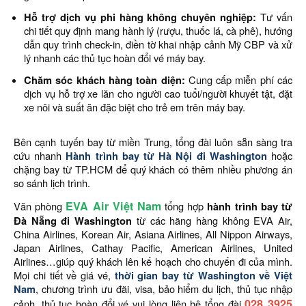
Hỗ trợ dịch vụ phi hàng không chuyên nghiệp:
Tư vấn
chi tiết quy định mang hành lý (rượu, thuốc lá, cà phê), hướng
dẫn quy trình check-in, điền tờ khai nhập cảnh Mỹ CBP và xử
lý nhanh các thủ tục hoàn đổi vé máy bay.
Chăm sóc khách hàng toàn diện:
Cung cấp miễn phí các
dịch vụ hỗ trợ xe lăn cho người cao tuổi/người khuyết tật, đặt
xe nôi và suất ăn đặc biệt cho trẻ em trên máy bay.
Bên cạnh tuyến bay từ miền Trung, tổng đài luôn sẵn sàng tra
cứu nhanh
Hành trình bay từ Hà Nội đi Washington
hoặc
chặng bay từ TP.HCM để quý khách có thêm nhiều phương án
so sánh lịch trình.
EVA Air Việt Nam
Văn phòng
tổng hợp
hành trình bay từ
Đà Nẵng đi Washington
từ các hãng hàng không EVA Air,
China Airlines, Korean Air, Asiana Airlines, All Nippon Airways,
Japan Airlines, Cathay Pacific, American Airlines, United
Airlines…giúp quý khách lên kế hoạch cho chuyến đi của mình.
Mọi chi tiết về giá vé,
thời gian bay từ Washington về Việt
Nam
, chương trình ưu đãi, visa, bảo hiểm du lịch, thủ tục nhập
028 3925
cảnh, thủ tục hoàn đổi vé vui lòng liên hệ tổng đài