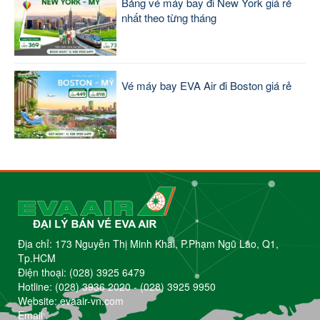
Bảng vé máy bay đi New York giá rẻ
nhất theo từng tháng
Vé máy bay EVA Air đi Boston giá rẻ
Địa chỉ: 173 Nguyễn Thị Minh Khai, P.Phạm Ngũ Lão, Q1,
Tp.HCM
Điện thoại:
(028) 3925 6479
Hotline:
(028) 3936 2020
-
(028) 3925 9950
Website: evaair-vn.com
Email: