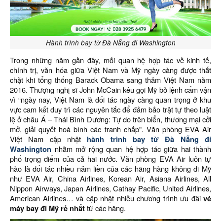
Hành trình bay từ Đà Nẵng đi Washington
Trong những năm gần đây, mối quan hệ hợp tác về kinh tế,
chính trị, văn hóa giữa Việt Nam và Mỹ ngày càng được thắt
chặt khi tổng thống Barack Obama sang thăm Việt Nam năm
2016. Thượng nghị sĩ John McCain kêu gọi Mỹ bỏ lệnh cấm vận
vì “ngày nay, Việt Nam là đối tác ngày càng quan trọng ở khu
vực cam kết duy trì các nguyên tắc để đảm bảo trật tự theo luật
lệ ở châu Á – Thái Bình Dương: Tự do trên biển, thương mại cởi
mở, giải quyết hoà bình các tranh chấp". Văn phòng EVA Air
Việt Nam cập nhật
hành trình bay từ Đà Nẵng đi
Washington
nhằm mở rộng quan hệ hợp tác giữa hai thành
phố trọng điểm của cả hai nước. Văn phòng EVA Air luôn tự
hào là đối tác nhiều năm liền của các hãng hàng không đi Mỹ
như EVA Air, China Airlines, Korean Air, Asiana Airlines, All
Nippon Airways, Japan Airlines, Cathay Pacific, United Airlines,
American Airlines… và cập nhật nhiều chương trình ưu đãi
vé
máy bay đi Mỹ rẻ nhất
từ các hãng.