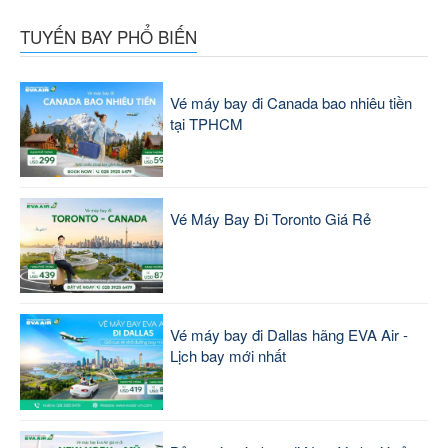
TUYẾN BAY PHỔ BIẾN
Vé máy bay đi Canada bao nhiêu tiền
tại TPHCM
Vé Máy Bay Đi Toronto Giá Rẻ
Vé máy bay đi Dallas hãng EVA Air -
Lịch bay mới nhất