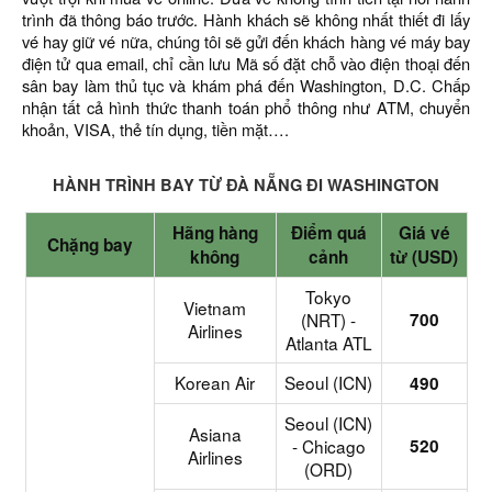
trình đã thông báo trước. Hành khách sẽ không nhất thiết đi lấy
vé hay giữ vé nữa, chúng tôi sẽ gửi đến khách hàng vé máy bay
điện tử qua email, chỉ cần lưu Mã số đặt chỗ vào điện thoại đến
sân bay làm thủ tục và khám phá đến Washington, D.C. Chấp
nhận tất cả hình thức thanh toán phổ thông như ATM, chuyển
khoản, VISA, thẻ tín dụng, tiền mặt….
HÀNH TRÌNH BAY TỪ ĐÀ NẴNG ĐI WASHINGTON
Hãng hàng
Điểm quá
Giá vé
Chặng bay
không
cảnh
từ (USD)
Tokyo
Vietnam
(NRT) -
700
Airlines
Atlanta ATL
Korean Air
Seoul (ICN)
490
Seoul (ICN)
Asiana
- Chicago
520
Airlines
(ORD)