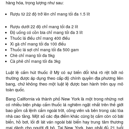
hàng hóa, trọng lượng như sau:
Rượu từ 22 độ trở lên chỉ mang tối đa 1.5 lít
Rượu dưới 22 độ chỉ mang tối đa 2 lít
Độ uống có cồn bia chỉ mang tối đa 3 lít
Thuốc lá điếu chỉ mang 400 điếu
Xì gà chỉ mang tối đa 100 điếu
Thuốc lá sợi chỉ mang tối đa 500 gam
Chè chỉ mang tối đa 5kg
Cà phê chỉ mang tối đa 3kg
Luật lệ cấm hút thuốc ở Mỹ có sự biến đổi khá rõ rệt bởi nó
thường được áp dụng theo cấp độ chính quyền địa phương liên
bang, chứ không theo một luật lệ được ban hành trên quy mô
toàn quốc.
Bang California và thành phố New York là một trong những nơi
có nhiều biện pháp cấm thuốc lá nghiêm ngặt nhất trên thế giới
bao gồm cả lệnh cấm ngoài trời, công viên và bên trong các tòa
nhà cao tầng. Một số các địa điểm khác cũng bị cấm còn có bãi
biển, hồ bơi, lối đi lát ván ngoài bãi biển hay trung tâm thương
mại dành cho người đi bộ. Tại New York, bạn phải đủ 21 tuổi