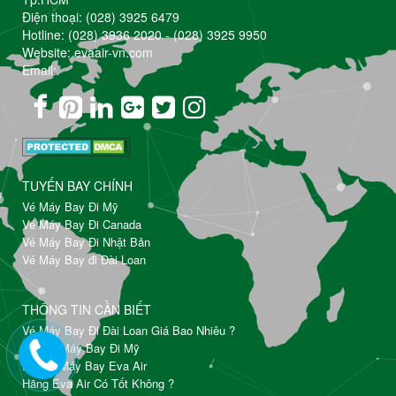
Điện thoại:
(028) 3925 6479
Hotline:
(028) 3936 2020
-
(028) 3925 9950
Website: evaair-vn.com
Email:
TUYẾN BAY CHÍNH
Vé Máy Bay Đi Mỹ
Vé Máy Bay Đi Canada
Vé Máy Bay Đi Nhật Bản
Vé Máy Bay đi Đài Loan
THÔNG TIN CẦN BIẾT
Vé Máy Bay Đi Đài Loan Giá Bao Nhiêu ?
Đặt Vé Máy Bay Đi Mỹ
Đổi Vé Máy Bay Eva Air
Hãng Eva Air Có Tốt Không ?