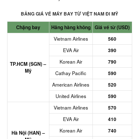
BẢNG GIÁ VÉ MÁY BAY TỪ VIỆT NAM ĐI MỸ
Chặng bay
Hãng hàng không
Giá vé từ (USD)
Vietnam Airlines
560
EVA Air
390
Korean Air
790
TP.HCM (SGN) –
Mỹ
Cathay Pacific
590
American Airlines
520
United Airlines
590
Vietnam Airlines
570
EVA Air
410
Korean Air
740
Hà Nội (HAN) –