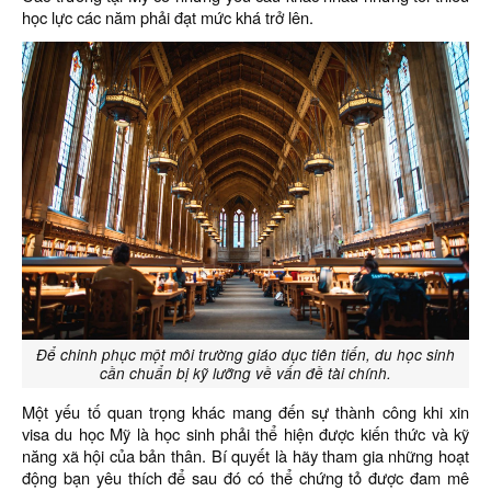
học lực các năm phải đạt mức khá trở lên.
Để chinh phục một môi trường giáo dục tiên tiến, du học sinh
cần chuẩn bị kỹ lưỡng về vấn đề tài chính.
Một yếu tố quan trọng khác mang đến sự thành công khi xin
visa du học Mỹ là học sinh phải thể hiện được kiến thức và kỹ
năng xã hội của bản thân. Bí quyết là hãy tham gia những hoạt
động bạn yêu thích để sau đó có thể chứng tỏ được đam mê