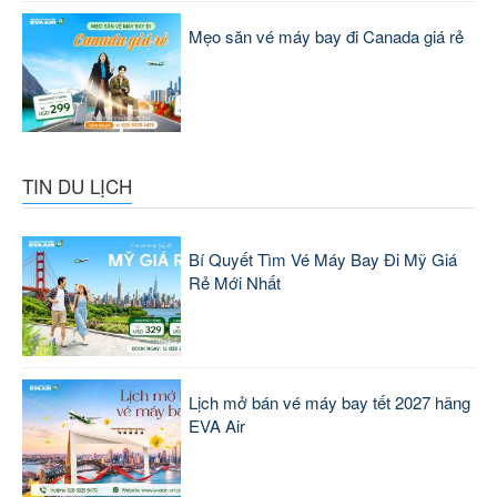
Mẹo săn vé máy bay đi Canada giá rẻ
TIN DU LỊCH
Bí Quyết Tìm Vé Máy Bay Đi Mỹ Giá
Rẻ Mới Nhất
Lịch mở bán vé máy bay tết 2027 hãng
EVA Air