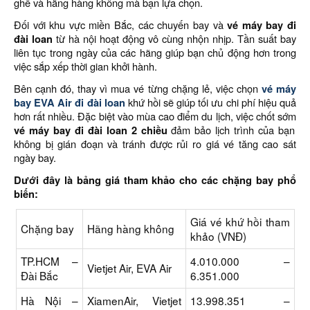
ghế và hãng hàng không mà bạn lựa chọn.
Đối với khu vực miền Bắc, các chuyến bay và
vé máy bay đi
đài loan
từ hà nội hoạt động vô cùng nhộn nhịp. Tần suất bay
liên tục trong ngày của các hãng giúp bạn chủ động hơn trong
việc sắp xếp thời gian khởi hành.
Bên cạnh đó, thay vì mua vé từng chặng lẻ, việc chọn
vé máy
bay EVA Air đi đài loan
khứ hồi sẽ giúp tối ưu chi phí hiệu quả
hơn rất nhiều. Đặc biệt vào mùa cao điểm du lịch, việc chốt sớm
vé máy bay đi đài loan 2 chiều
đảm bảo lịch trình của bạn
không bị gián đoạn và tránh được rủi ro giá vé tăng cao sát
ngày bay.
Dưới đây là bảng giá tham khảo cho các chặng bay phổ
biến:
Giá vé khứ hồi tham
Chặng bay
Hãng hàng không
khảo (VNĐ)
TP.HCM –
4.010.000 –
Vietjet Air, EVA Air
Đài Bắc
6.351.000
Hà Nội –
XiamenAir, Vietjet
13.998.351 –