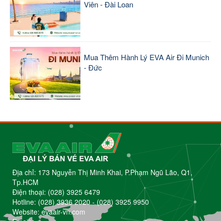
Viên - Đài Loan
Mua Thêm Hành Lý EVA Air Đi Munich
- Đức
Địa chỉ: 173 Nguyễn Thị Minh Khai, P.Phạm Ngũ Lão, Q1,
Tp.HCM
Điện thoại:
(028) 3925 6479
Hotline:
(028) 3936 2020
-
(028) 3925 9950
Website: evaair-vn.com