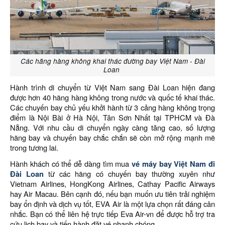
Các hãng hàng không khai thác đường bay Việt Nam - Đài
Loan
Hành trình di chuyển từ Việt Nam sang Đài Loan hiện đang
được hơn 40 hãng hàng không trong nước và quốc tế khai thác.
Các chuyến bay chủ yếu khởi hành từ 3 cảng hàng không trọng
điểm là Nội Bài ở Hà Nội, Tân Sơn Nhất tại TPHCM và Đà
Nẵng. Với nhu cầu di chuyển ngày càng tăng cao, số lượng
hãng bay và chuyến bay chắc chắn sẽ còn mở rộng mạnh mẽ
trong tương lai.
Hành khách có thể dễ dàng tìm mua
vé máy bay Việt Nam đi
Đài Loan
từ các hãng có chuyến bay thường xuyên như
Vietnam Airlines, HongKong Airlines, Cathay Pacific Airways
hay Air Macau. Bên cạnh đó, nếu bạn muốn ưu tiên trải nghiệm
bay ổn định và dịch vụ tốt, EVA Air là một lựa chọn rất đáng cân
nhắc. Bạn có thể liên hệ trực tiếp Eva Air-vn để được hỗ trợ tra
cứu lịch bay và tiến hành đặt vé nhanh chóng.