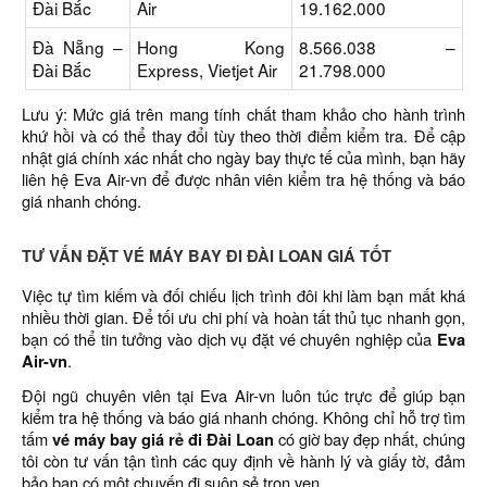
Đài Bắc
Air
19.162.000
Đà Nẵng –
Hong Kong
8.566.038 –
Đài Bắc
Express, Vietjet Air
21.798.000
Lưu ý: Mức giá trên mang tính chất tham khảo cho hành trình
khứ hồi và có thể thay đổi tùy theo thời điểm kiểm tra. Để cập
nhật giá chính xác nhất cho ngày bay thực tế của mình, bạn hãy
liên hệ Eva Air-vn để được nhân viên kiểm tra hệ thống và báo
giá nhanh chóng.
TƯ VẤN ĐẶT VÉ MÁY BAY ĐI ĐÀI LOAN GIÁ TỐT
Việc tự tìm kiếm và đối chiếu lịch trình đôi khi làm bạn mất khá
nhiều thời gian. Để tối ưu chi phí và hoàn tất thủ tục nhanh gọn,
bạn có thể tin tưởng vào dịch vụ đặt vé chuyên nghiệp của
Eva
Air-vn
.
Đội ngũ chuyên viên tại Eva Air-vn luôn túc trực để giúp bạn
kiểm tra hệ thống và báo giá nhanh chóng. Không chỉ hỗ trợ tìm
tấm
vé máy bay giá rẻ đi Đài Loan
có giờ bay đẹp nhất, chúng
tôi còn tư vấn tận tình các quy định về hành lý và giấy tờ, đảm
bảo bạn có một chuyến đi suôn sẻ trọn vẹn.