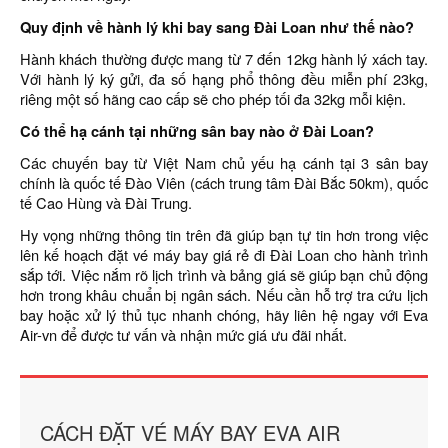
Quy định về hành lý khi bay sang Đài Loan như thế nào?
Hành khách thường được mang từ 7 đến 12kg hành lý xách tay.
Với hành lý ký gửi, đa số hạng phổ thông đều miễn phí 23kg,
riêng một số hãng cao cấp sẽ cho phép tối đa 32kg mỗi kiện.
Có thể hạ cánh tại những sân bay nào ở Đài Loan?
Các chuyến bay từ Việt Nam chủ yếu hạ cánh tại 3 sân bay
chính là quốc tế Đào Viên (cách trung tâm Đài Bắc 50km), quốc
tế Cao Hùng và Đài Trung.
Hy vọng những thông tin trên đã giúp bạn tự tin hơn trong việc
lên kế hoạch đặt vé máy bay giá rẻ đi Đài Loan cho hành trình
sắp tới. Việc nắm rõ lịch trình và bảng giá sẽ giúp bạn chủ động
hơn trong khâu chuẩn bị ngân sách. Nếu cần hỗ trợ tra cứu lịch
bay hoặc xử lý thủ tục nhanh chóng, hãy liên hệ ngay với Eva
Air-vn để được tư vấn và nhận mức giá ưu đãi nhất.
CÁCH ĐẶT VÉ MÁY BAY EVA AIR