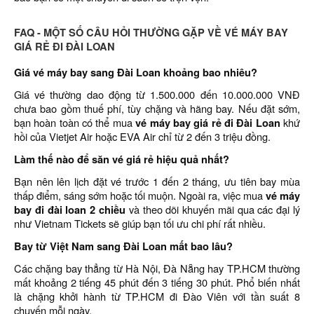
FAQ - MỘT SỐ CÂU HỎI THƯỜNG GẶP VỀ VÉ MÁY BAY
GIÁ RẺ ĐI ĐÀI LOAN
Giá vé máy bay sang Đài Loan khoảng bao nhiêu?
Giá vé thường dao động từ 1.500.000 đến 10.000.000 VNĐ
chưa bao gồm thuế phí, tùy chặng và hãng bay. Nếu đặt sớm,
bạn hoàn toàn có thể mua
vé máy bay giá rẻ đi Đài Loan
khứ
hồi của Vietjet Air hoặc EVA Air chỉ từ 2 đến 3 triệu đồng.
Làm thế nào để săn vé giá rẻ hiệu quả nhất?
Bạn nên lên lịch đặt vé trước 1 đến 2 tháng, ưu tiên bay mùa
thấp điểm, sáng sớm hoặc tối muộn. Ngoài ra, việc mua
vé máy
bay đi đài loan 2 chiều
và theo dõi khuyến mãi qua các đại lý
như Vietnam Tickets sẽ giúp bạn tối ưu chi phí rất nhiều.
Bay từ Việt Nam sang Đài Loan mất bao lâu?
Các chặng bay thẳng từ Hà Nội, Đà Nẵng hay TP.HCM thường
mất khoảng 2 tiếng 45 phút đến 3 tiếng 30 phút. Phổ biến nhất
là chặng khởi hành từ TP.HCM đi Đào Viên với tần suất 8
chuyến mỗi ngày.