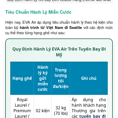
Tiêu Chuẩn Hành Lý Miễn Cước
Hiện nay, EVA Air áp dụng tiêu chuẩn hành lý theo hệ kiện cho
toàn bộ
hành trình từ Việt Nam đi Seattle
với các định mức
cụ thể theo từng hạng ghế như sau:
Quy Định Hành Lý EVA Air Trên Tuyến Bay Đi
Mỹ
Hành
Trọng
lý ký
lượng
Hạng ghế
gửi
Ghi chú
tối
miễn
đa/kiện
cước
Royal
Áp dụng cho
Laurel /
hành khách hạng
32 kg
Premium
02 kiện
Thương gia trên
(70 lbs)
Laurel /
các
tuyến bay đi