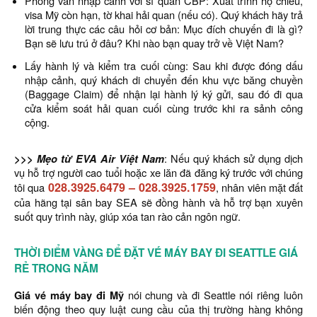
Phỏng vấn nhập cảnh với sĩ quan CBP: Xuất trình hộ chiếu,
visa Mỹ còn hạn, tờ khai hải quan (nếu có). Quý khách hãy trả
lời trung thực các câu hỏi cơ bản: Mục đích chuyến đi là gì?
Bạn sẽ lưu trú ở đâu? Khi nào bạn quay trở về Việt Nam?
Lấy hành lý và kiểm tra cuối cùng: Sau khi được đóng dấu
nhập cảnh, quý khách di chuyển đến khu vực băng chuyền
(Baggage Claim) để nhận lại hành lý ký gửi, sau đó đi qua
cửa kiểm soát hải quan cuối cùng trước khi ra sảnh công
cộng.
>>> Mẹo từ EVA Air Việt Nam
: Nếu quý khách sử dụng dịch
vụ hỗ trợ người cao tuổi hoặc xe lăn đã đăng ký trước với chúng
028.3925.6479
–
028.3925.1759
tôi qua
, nhân viên mặt đất
của hãng tại sân bay SEA sẽ đồng hành và hỗ trợ bạn xuyên
suốt quy trình này, giúp xóa tan rào cản ngôn ngữ.
THỜI ĐIỂM VÀNG ĐỂ ĐẶT VÉ MÁY BAY ĐI SEATTLE GIÁ
RẺ TRONG NĂM
Giá vé máy bay đi Mỹ
nói chung và đi Seattle nói riêng luôn
biến động theo quy luật cung cầu của thị trường hàng không