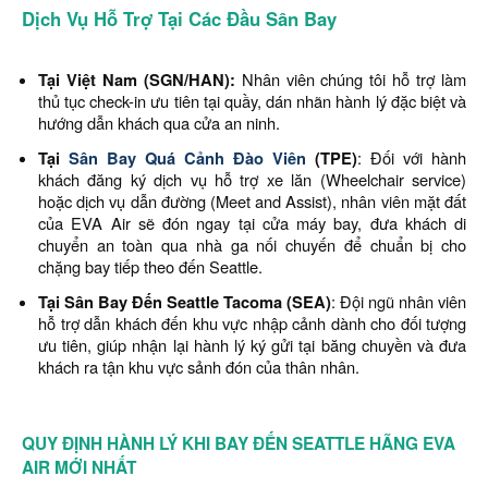
Dịch Vụ Hỗ Trợ Tại Các Đầu Sân Bay
Tại Việt Nam (SGN/HAN):
Nhân viên chúng tôi hỗ trợ làm
thủ tục check-in ưu tiên tại quầy, dán nhãn hành lý đặc biệt và
hướng dẫn khách qua cửa an ninh.
Tại
Sân Bay Quá Cảnh Đào Viên
(TPE)
: Đối với hành
khách đăng ký dịch vụ hỗ trợ xe lăn (Wheelchair service)
hoặc dịch vụ dẫn đường (Meet and Assist), nhân viên mặt đất
của EVA Air sẽ đón ngay tại cửa máy bay, đưa khách di
chuyển an toàn qua nhà ga nối chuyến để chuẩn bị cho
chặng bay tiếp theo đến Seattle.
Tại Sân Bay Đến Seattle Tacoma (SEA)
: Đội ngũ nhân viên
hỗ trợ dẫn khách đến khu vực nhập cảnh dành cho đối tượng
ưu tiên, giúp nhận lại hành lý ký gửi tại băng chuyền và đưa
khách ra tận khu vực sảnh đón của thân nhân.
QUY ĐỊNH HÀNH LÝ KHI BAY ĐẾN SEATTLE HÃNG EVA
AIR MỚI NHẤT