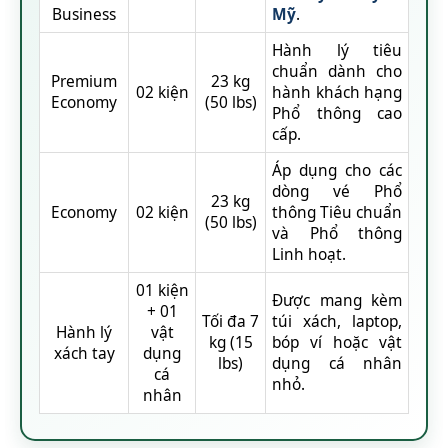
Business
Mỹ
.
Hành lý tiêu
chuẩn dành cho
Premium
23 kg
02 kiện
hành khách hạng
Economy
(50 lbs)
Phổ thông cao
cấp.
Áp dụng cho các
dòng vé Phổ
23 kg
Economy
02 kiện
thông Tiêu chuẩn
(50 lbs)
và Phổ thông
Linh hoạt.
01 kiện
Được mang kèm
+ 01
Tối đa 7
túi xách, laptop,
Hành lý
vật
kg (15
bóp ví hoặc vật
xách tay
dụng
lbs)
dụng cá nhân
cá
nhỏ.
nhân