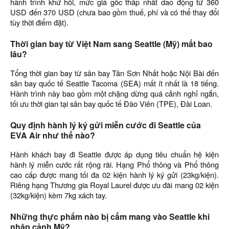
hành trình khứ hồi, mức giá gốc thấp nhất dao động từ 360
USD đến 370 USD (chưa bao gồm thuế, phí và có thể thay đổi
tùy thời điểm đặt).
Thời gian bay từ Việt Nam sang Seattle (Mỹ) mất bao
lâu?
Tổng thời gian bay từ sân bay Tân Sơn Nhất hoặc Nội Bài đến
sân bay quốc tế Seattle Tacoma (SEA) mất ít nhất là 18 tiếng.
Hành trình này bao gồm một chặng dừng quá cảnh nghỉ ngắn,
tối ưu thời gian tại sân bay quốc tế Đào Viên (TPE), Đài Loan.
Quy định hành lý ký gửi miễn cước đi Seattle của
EVA Air như thế nào?
Hành khách bay đi Seattle được áp dụng tiêu chuẩn hệ kiện
hành lý miễn cước rất rộng rãi. Hạng Phổ thông và Phổ thông
cao cấp được mang tối đa 02 kiện hành lý ký gửi (23kg/kiện).
Riêng hạng Thương gia Royal Laurel được ưu đãi mang 02 kiện
(32kg/kiện) kèm 7kg xách tay.
Những thực phẩm nào bị cấm mang vào Seattle khi
nhập cảnh Mỹ?