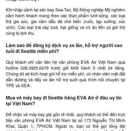
Khi nhập cảnh tại sân bay Sea-Tac, Bộ Nông nghiệp Mỹ nghiêm
cấm hành khách mang theo các thực phẩm tươi sống, các loại
thịt gia súc, gia cầm dẫu đã chế biến (ruốc, lạp xưởng, xúc
xích). Các loại trái cây tươi, hạt giống và mì ăn liền có gói thịt
cũng bị tịch thu.
Làm sao để đăng ký dịch vụ xe lăn, hỗ trợ người cao
tuổi đi Seattle miễn phí?
Quý khách chỉ cần liên hệ văn phòng EVA Air Việt Nam qua
hotline 028.3925.6479 trước giờ khởi hành ít nhất 24 tiếng.
Chúng tôi sẽ kích hoạt gói hỗ trợ miễn phí, có nhân viên mặt đất
dẫn đường và đẩy xe lăn hỗ trợ suốt quá trình nối chuyến tại
TPE và SEA.
Mua vé máy bay đi Seattle hãng EVA Air ở đâu uy tín
tại Việt Nam?
Để nhận vé máy bay giá gốc rẻ nhất, quý khách có thể đến trực
tiếp văn phòng EVA Air Việt Nam tại số 173 Nguyễn Thị Minh
Khai, Quận 1, TPHCM. Ngoài ra, bạn có thể gọi tổng đài