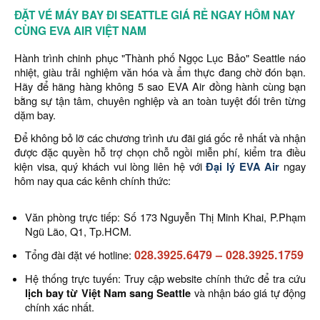
ĐẶT VÉ MÁY BAY ĐI SEATTLE GIÁ RẺ NGAY HÔM NAY
CÙNG EVA AIR VIỆT NAM
Hành trình chinh phục "Thành phố Ngọc Lục Bảo" Seattle náo
nhiệt, giàu trải nghiệm văn hóa và ẩm thực đang chờ đón bạn.
Hãy để hãng hàng không 5 sao EVA Air đồng hành cùng bạn
bằng sự tận tâm, chuyên nghiệp và an toàn tuyệt đối trên từng
dặm bay.
Để không bỏ lỡ các chương trình ưu đãi giá gốc rẻ nhất và nhận
được đặc quyền hỗ trợ chọn chỗ ngồi miễn phí, kiểm tra điều
kiện visa, quý khách vui lòng liên hệ với
Đại lý EVA Air
ngay
hôm nay qua các kênh chính thức:
Văn phòng trực tiếp: Số 173 Nguyễn Thị Minh Khai, P.Phạm
Ngũ Lão, Q1, Tp.HCM.
028.3925.6479
–
028.3925.1759
Tổng đài đặt vé hotline:
Hệ thống trực tuyến: Truy cập website chính thức để tra cứu
lịch bay từ Việt Nam sang Seattle
và nhận báo giá tự động
chính xác nhất.