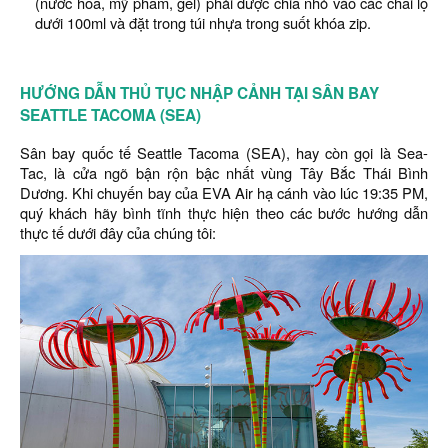
(nước hoa, mỹ phẩm, gel) phải được chia nhỏ vào các chai lọ
dưới 100ml và đặt trong túi nhựa trong suốt khóa zip.
HƯỚNG DẪN THỦ TỤC NHẬP CẢNH TẠI SÂN BAY
SEATTLE TACOMA (SEA)
Sân bay quốc tế Seattle Tacoma (SEA), hay còn gọi là Sea-
Tac, là cửa ngõ bận rộn bậc nhất vùng Tây Bắc Thái Bình
Dương. Khi chuyến bay của EVA Air hạ cánh vào lúc 19:35 PM,
quý khách hãy bình tĩnh thực hiện theo các bước hướng dẫn
thực tế dưới đây của chúng tôi: