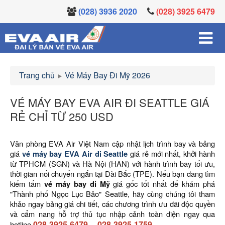
(028) 3936 2020
(028) 3925 6479
Trang chủ
Vé Máy Bay Đi Mỹ 2026
VÉ MÁY BAY EVA AIR ĐI SEATTLE GIÁ
RẺ CHỈ TỪ 250 USD
Văn phòng EVA Air Việt Nam cập nhật lịch trình bay và bảng
giá
vé máy bay EVA Air đi Seattle
giá rẻ mới nhất, khởi hành
từ TPHCM (SGN) và Hà Nội (HAN) với hành trình bay tối ưu,
thời gian nối chuyến ngắn tại Đài Bắc (TPE). Nếu bạn đang tìm
kiếm tấm
vé máy bay đi Mỹ
giá gốc tốt nhất để khám phá
"Thành phố Ngọc Lục Bảo" Seattle, hãy cùng chúng tôi tham
khảo ngay bảng giá chi tiết, các chương trình ưu đãi độc quyền
và cẩm nang hỗ trợ thủ tục nhập cảnh toàn diện ngay qua
028.3925.6479
–
028.3925.1759
hotline
.