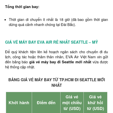
Tổng thời gian bay:
Thời gian di chuyển ít nhất là 18 giờ (đã bao gồm thời gian
dừng quá cảnh nhanh chóng tại Đài Bắc).
GIÁ VÉ MÁY BAY EVA AIR RẺ NHẤT SEATTLE – MỸ
Để quý khách tiện lên kế hoạch ngân sách cho chuyến đi du
lịch, công tác hoặc thăm thân nhân, EVA Air Việt Nam xin gửi
đến bảng báo
giá vé máy bay đi Seattle mới nhất
vừa được
hệ thống cập nhật.
BẢNG GIÁ VÉ MÁY BAY TỪ TP.HCM ĐI SEATTLE MỚI
NHẤT
Giá vé
Giá vé
Khởi hành
Điểm đến
một chiều
khứ hồi
từ (USD)
từ (USD)