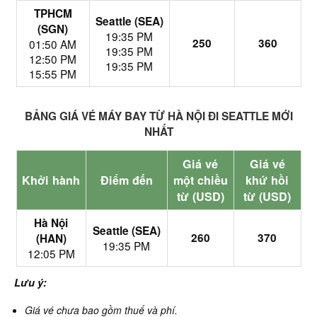
TPHCM
Seattle (SEA)
(SGN)
19:35 PM
250
360
01:50 AM
19:35 PM
12:50 PM
19:35 PM
15:55 PM
BẢNG GIÁ VÉ MÁY BAY TỪ HÀ NỘI ĐI SEATTLE MỚI
NHẤT
Giá vé
Giá vé
Khởi hành
Điểm đến
một chiều
khứ hồi
từ (USD)
từ (USD)
Hà Nội
Seattle (SEA)
260
370
(HAN)
19:35 PM
12:05 PM
Lưu ý:
Giá vé chưa bao gồm thuế và phí.