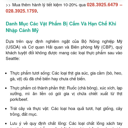
028.3925.6479
–
>> Mua thêm hành lý tiết kiệm 10-20% qua
028.3925.1759
.
Danh Mục Các Vật Phẩm Bị Cấm Và Hạn Chế Khi
Nhập Cảnh Mỹ
Dựa trên quy định nghiêm ngặt của Bộ Nông nghiệp Mỹ
(USDA) và Cơ quan Hải quan và Biên phòng Mỹ (CBP), quý
khách tuyệt đối không được mang các loại thực phẩm sau vào
Seattle:
Thực phẩm tươi sống: Các loại thịt gia súc, gia cầm (bò, heo,
gà, vịt) dù đã chế biến hay chưa chế biến.
Thực phẩm có thành phần thịt: Ruốc (chà bông), xúc xích, lạp
xưởng, mì ăn liền có gói gia vị chứa chiết xuất từ thịt
pork/beef.
Trái cây và thực vật: Các loại hoa quả tươi, hạt giống, cây
trồng, đất mục.
Lưu ý về quy định chất lỏng: Các loại chất lỏng xách tay