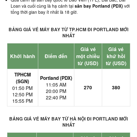
Loan và cuối cùng là hạ cánh tại
sân bay Portland (PDX)
với
tổng thời gian bay ít nhất là 18 giờ.
BẢNG GIÁ VÉ MÁY BAY TỪ TP.HCM ĐI PORTLAND MỚI
NHẤT
Giá vé
Giá vé
Khởi hành
Điểm đến
một chiều
khứ hồi
từ (USD)
từ (USD)
TPHCM
Portland (PDX)
(SGN)
11:05 AM
270
380
01:50 PM
20:00 PM
12:50 PM
22:40 PM
15:55 PM
BẢNG GIÁ VÉ MÁY BAY TỪ HÀ NỘI ĐI PORTLAND MỚI
NHẤT