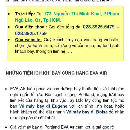
Trực tiếp:
Tại
173 Nguyễn Thị Minh Khai, P.Phạm
Ngũ Lão, Q1, Tp.HCM
.
028.3925.6479
–
Qua điện thoại:
Gọi đến tổng đài
028.3925.1759
Qua website:
Quý khách truy cập vào trang website,
chọn lựa hành trình, số lượng vé cần mua, họ tên hành
khách bay, thông tin liên hệ ….
NHỮNG TIỆN ÍCH KHI BAY CÙNG HÃNG EVA AIR
EVA Air luôn phục vụ các đường bay thuận tiện và thời gian
nghỉ ngắn tối ưu. Bên cạnh chặng Portland, mạng lưới bay
liên kết của hãng tại khu vực Tây Bắc Mỹ cũng liên tục mở
bán
Vé máy bay đi Eugene
với lịch trình linh hoạt, hoặc
hành khách có thể đặt nhanh
Vé máy bay đi Boise
để nhận
mức giá gốc ưu đãi nhất.
Giá vé máy bay đi Portland EVA Air cam kết là giá gốc rẻ