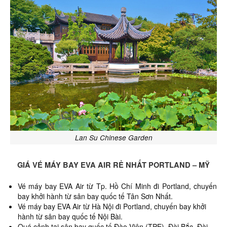
Lan Su Chinese Garden
GIÁ VÉ MÁY BAY EVA AIR RẺ NHẤT PORTLAND – MỸ
Vé máy bay EVA Air từ Tp. Hồ Chí Minh đi Portland,
chuyến
bay khởi hành từ sân bay quốc tế Tân Sơn Nhất.
Vé máy bay EVA Air từ Hà Nội đi Portland, chuyến bay khởi
hành từ sân bay quốc tế Nội Bài.
Quá cảnh tại sân bay quốc tế Đào Viên (TPE), Đài Bắc, Đài