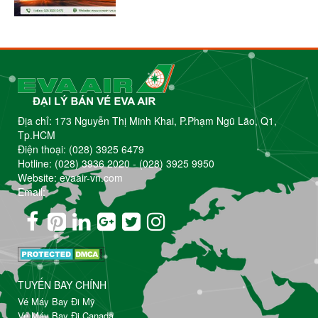
Địa chỉ: 173 Nguyễn Thị Minh Khai, P.Phạm Ngũ Lão, Q1,
Tp.HCM
Điện thoại:
(028) 3925 6479
Hotline:
(028) 3936 2020
-
(028) 3925 9950
Website: evaair-vn.com
Email:
TUYẾN BAY CHÍNH
Vé Máy Bay Đi Mỹ
Vé Máy Bay Đi Canada