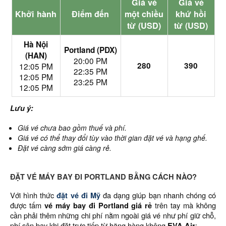
Giá vé
Giá vé
Khởi hành
Điểm đến
một chiều
khứ hồi
từ (USD)
từ (USD)
Hà Nội
Portland (PDX)
(HAN)
20:00 PM
280
390
12:05 PM
22:35 PM
12:05 PM
23:25 PM
12:05 PM
Lưu ý:
Giá vé chưa bao gồm thuế và phí.
Giá vé có thể thay đổi tùy vào thời gian đặt vé và hạng ghế.
Đặt vé càng sớm giá càng rẻ.
ĐẶT VÉ MÁY BAY ĐI PORTLAND BẰNG CÁCH NÀO?
Với hình thức
đặt vé đi Mỹ
đa dạng giúp bạn nhanh chóng có
được tấm
vé máy bay đi Portland giá rẻ
trên tay mà không
cần phải thêm những chi phí nằm ngoài giá vé như phí giữ chỗ,
phí sân bay khi đặt trực tiếp từ hãng hàng không
EVA Air
: