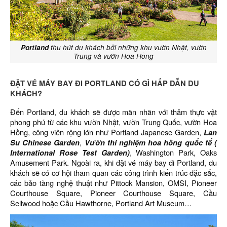
Portland
thu hút du khách bởi những khu vườn Nhật, vườn
Trung và vườn Hoa Hồng
ĐẶT VÉ MÁY BAY ĐI PORTLAND CÓ GÌ HẤP DẪN DU
KHÁCH?
Đến Portland, du khách sẽ được mãn nhãn với thảm thực vật
phong phú từ các khu vườn Nhật, vườn Trung Quốc, vườn Hoa
Hồng, công viên rộng lớn như Portland Japanese Garden,
Lan
Su Chinese Garden
,
Vườn thí nghiệm hoa hồng quốc tế (
International Rose Test Garden)
, Washington Park, Oaks
Amusement Park. Ngoài ra, khi đặt vé máy bay đi Portland, du
khách sẽ có cơ hội tham quan các công trình kiến trúc đặc sắc,
các bảo tàng nghệ thuật như Pittock Mansion, OMSI, Pioneer
Courthouse Square, Pioneer Courthouse Square, Cầu
Sellwood hoặc Cầu Hawthorne, Portland Art Museum…