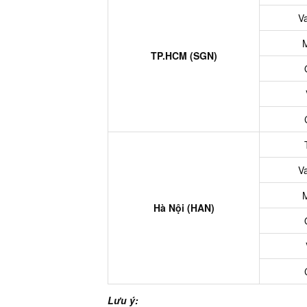
V
M
TP.HCM (SGN)
V
M
Hà Nội (HAN)
Lưu ý: