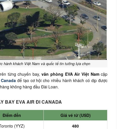
c hành khách Việt Nam và quốc tế tin tưởng lựa chọn
rên từng chuyến bay,
văn phòng EVA Air Việt Nam
cập
i Canada
để tạo cơ hội cho nhiều hành khách có dịp được
g hàng không hàng đầu Đài Loan.
Y BAY EVA AIR ĐI CANADA
Điểm đến
Giá vé từ (USD)
Toronto (YYZ)
480