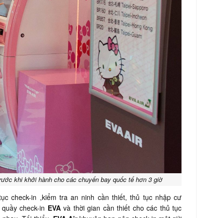
rước khi khởi hành cho các chuyến bay quốc tế hơn 3 giờ
ục check-in ,kiểm tra an ninh cần thiết, thủ tục nhập cư
ở quầy check-in
EVA
và thời gian cần thiết cho các thủ tục