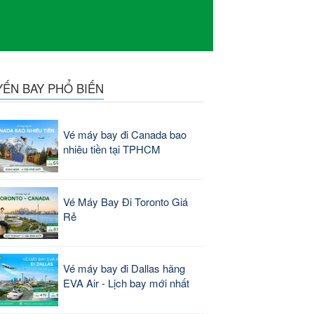
YẾN BAY PHỔ BIẾN
Vé máy bay đi Canada bao
nhiêu tiền tại TPHCM
Vé Máy Bay Đi Toronto Giá
Rẻ
Vé máy bay đi Dallas hãng
EVA Air - Lịch bay mới nhất