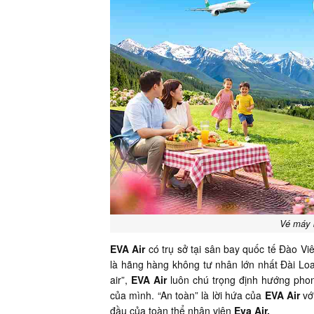
Vé máy 
EVA Air
có trụ sở tại sân bay quốc tế Đào Vi
là hãng hàng không tư nhân lớn nhất Đài Loan
air”,
EVA Air
luôn chú trọng định hướng phon
của mình. “An toàn” là lời hứa của
EVA Air
với
đầu của toàn thể nhân viên
Eva Air.