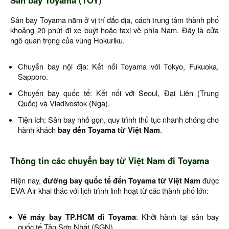
Sân bay Toyama (TOY)
Sân bay Toyama nằm ở vị trí đắc địa, cách trung tâm thành phố
khoảng 20 phút đi xe buýt hoặc taxi về phía Nam. Đây là cửa
ngõ quan trọng của vùng Hokuriku.
Chuyến bay nội địa: Kết nối Toyama với Tokyo, Fukuoka,
Sapporo.
Chuyến bay quốc tế: Kết nối với Seoul, Đại Liên (Trung
Quốc) và Vladivostok (Nga).
Tiện ích: Sân bay nhỏ gọn, quy trình thủ tục nhanh chóng cho
hành khách
bay đến Toyama từ Việt Nam
.
Thông tin các chuyến bay từ Việt Nam đi Toyama
Hiện nay,
đường bay quốc tế đến Toyama từ Việt Nam
được
EVA Air khai thác với lịch trình linh hoạt từ các thành phố lớn:
Vé máy bay TP.HCM đi Toyama
: Khởi hành tại sân bay
quốc tế Tân Sơn Nhất (SGN).