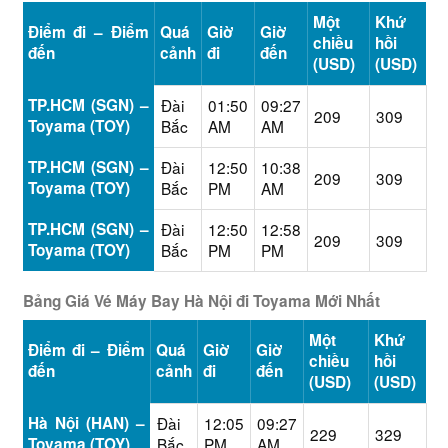
Một
Khứ
Điểm đi – Điểm
Quá
Giờ
Giờ
chiều
hồi
đến
cảnh
đi
đến
(USD)
(USD)
TP.HCM (SGN) –
Đài
01:50
09:27
209
309
Toyama (TOY)
Bắc
AM
AM
TP.HCM (SGN) –
Đài
12:50
10:38
209
309
Toyama (TOY)
Bắc
PM
AM
TP.HCM (SGN) –
Đài
12:50
12:58
209
309
Toyama (TOY)
Bắc
PM
PM
Bảng Giá Vé Máy Bay Hà Nội đi Toyama Mới Nhất
Một
Khứ
Điểm đi – Điểm
Quá
Giờ
Giờ
chiều
hồi
đến
cảnh
đi
đến
(USD)
(USD)
Hà Nội (HAN) –
Đài
12:05
09:27
229
329
Toyama (TOY)
Bắc
PM
AM