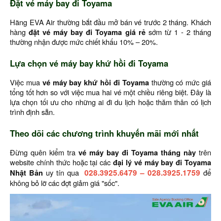
Đặt vé máy bay đi Toyama
Hãng EVA Air thường bắt đầu mở bán vé trước 2 tháng. Khách
hàng
đặt vé máy bay đi Toyama giá rẻ
sớm từ 1 - 2 tháng
thường nhận được mức chiết khấu 10% – 20%.
Lựa chọn vé máy bay khứ hồi đi Toyama
Việc mua
vé máy bay khứ hồi đi Toyama
thường có mức giá
tổng tốt hơn so với việc mua hai vé một chiều riêng biệt. Đây là
lựa chọn tối ưu cho những ai đi du lịch hoặc thăm thân có lịch
trình định sẵn.
Theo dõi các chương trình khuyến mãi mới nhất
Đừng quên kiểm tra
vé máy bay đi Toyama tháng này
trên
website chính thức hoặc tại các
đại lý vé máy bay đi Toyama
Nhật Bản
uy tín qua
028.3925.6479
–
028.3925.1759
để
không bỏ lỡ các đợt giảm giá "sốc".