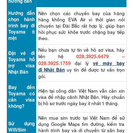
hướng dẫn
Hướng dẫn
Nên chọn các chuyến bay của hãng
chọn hành
hàng không EVA Air vì thời gian nối
trình bay đi
chuyến tại Đài Bắc rất hợp lý, giúp bạn
Toyama ít
hồi phục sức khỏe trước chặng bay tiếp
mệt
theo.
Nếu bạn chưa tự tin về hồ sơ visa, hãy
Đặt vé đi
liên hệ
028.3925.6479
–
Toyama hỗ
028.3925.1759
đại lý
vé máy bay
trợ visa
uy tín để được tư vấn trọn
đi Nhật Bản
Nhật Bản
gói.
Bay đến
Hiện tại công dân Việt Nam vẫn cần xin
Toyama có
visa để nhập cảnh Nhật Bản. Hãy chuẩn
cần visa
bị hồ sơ trước ngày bay ít nhất 1 tháng.
không?
Nên mua sim trước tại Việt Nam để sử
Sử dụng
dụng Google Maps tìm đường, kiểm tra
Wifi/Sim
hành trình bay và di chuyển từ sân bay