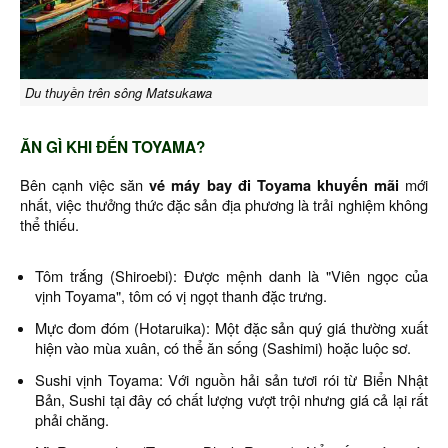
Du thuyền trên sông Matsukawa
ĂN GÌ KHI ĐẾN TOYAMA?
Bên cạnh việc săn
vé máy bay đi Toyama khuyến mãi
mới
nhất, việc thưởng thức đặc sản địa phương là trải nghiệm không
thể thiếu.
Tôm trắng (Shiroebi): Được mệnh danh là "Viên ngọc của
vịnh Toyama", tôm có vị ngọt thanh đặc trưng.
Mực đom đóm (Hotaruika): Một đặc sản quý giá thường xuất
hiện vào mùa xuân, có thể ăn sống (Sashimi) hoặc luộc sơ.
Sushi vịnh Toyama: Với nguồn hải sản tươi rói từ Biển Nhật
Bản, Sushi tại đây có chất lượng vượt trội nhưng giá cả lại rất
phải chăng.