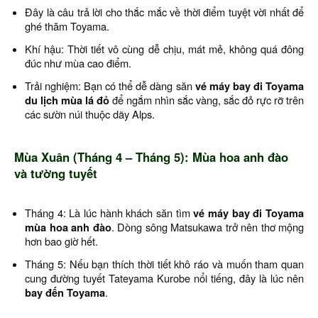
Đây là câu trả lời cho thắc mắc về thời điểm tuyệt vời nhất để
ghé thăm Toyama.
Khí hậu: Thời tiết vô cùng dễ chịu, mát mẻ, không quá đông
đúc như mùa cao điểm.
Trải nghiệm: Bạn có thể dễ dàng săn
vé máy bay đi Toyama
du lịch mùa lá đỏ
để ngắm nhìn sắc vàng, sắc đỏ rực rỡ trên
các sườn núi thuộc dãy Alps.
Mùa Xuân (Tháng 4 – Tháng 5): Mùa hoa anh đào
và tường tuyết
Tháng 4: Là lúc hành khách săn tìm
vé máy bay đi Toyama
mùa hoa anh đào
. Dòng sông Matsukawa trở nên thơ mộng
hơn bao giờ hết.
Tháng 5: Nếu bạn thích thời tiết khô ráo và muốn tham quan
cung đường tuyết Tateyama Kurobe nổi tiếng, đây là lúc nên
bay đến Toyama
.