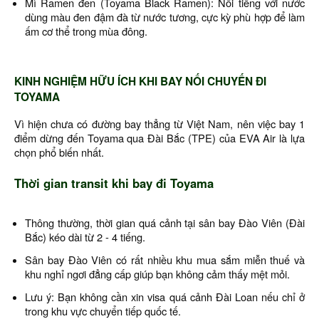
Mì Ramen đen (Toyama Black Ramen): Nổi tiếng với nước
dùng màu đen đậm đà từ nước tương, cực kỳ phù hợp để làm
ấm cơ thể trong mùa đông.
KINH NGHIỆM HỮU ÍCH KHI BAY NỐI CHUYẾN ĐI
TOYAMA
Vì hiện chưa có đường bay thẳng từ Việt Nam, nên việc bay 1
điểm dừng đến Toyama qua Đài Bắc (TPE) của EVA Air là lựa
chọn phổ biến nhất.
Thời gian transit khi bay đi Toyama
Thông thường, thời gian quá cảnh tại sân bay Đào Viên (Đài
Bắc) kéo dài từ 2 - 4 tiếng.
Sân bay Đào Viên có rất nhiều khu mua sắm miễn thuế và
khu nghỉ ngơi đẳng cấp giúp bạn không cảm thấy mệt mỏi.
Lưu ý: Bạn không cần xin visa quá cảnh Đài Loan nếu chỉ ở
trong khu vực chuyển tiếp quốc tế.