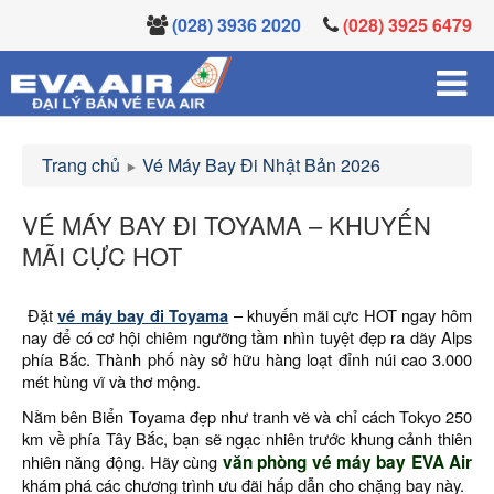
(028) 3936 2020
(028) 3925 6479
Trang chủ
Vé Máy Bay Đi Nhật Bản 2026
VÉ MÁY BAY ĐI TOYAMA – KHUYẾN
MÃI CỰC HOT
Đặt
vé máy bay đi Toyama
– khuyến mãi cực HOT ngay hôm
nay để có cơ hội chiêm ngưỡng tầm nhìn tuyệt đẹp ra dãy Alps
phía Bắc. Thành phố này sở hữu hàng loạt đỉnh núi cao 3.000
mét hùng vĩ và thơ mộng.
Nằm bên Biển Toyama đẹp như tranh vẽ và chỉ cách Tokyo 250
km về phía Tây Bắc, bạn sẽ ngạc nhiên trước khung cảnh thiên
nhiên năng động. Hãy cùng
văn phòng vé máy bay EVA Air
khám phá các chương trình ưu đãi hấp dẫn cho chặng bay này.