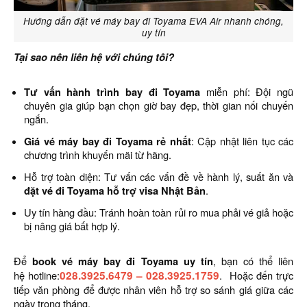
Hướng dẫn đặt vé máy bay đi Toyama EVA Air nhanh chóng,
uy tín
Tại sao nên liên hệ với chúng tôi?
Tư vấn hành trình bay đi Toyama
miễn phí: Đội ngũ
chuyên gia giúp bạn chọn giờ bay đẹp, thời gian nối chuyến
ngắn.
Giá vé máy bay đi Toyama rẻ nhất
: Cập nhật liên tục các
chương trình khuyến mãi từ hãng.
Hỗ trợ toàn diện: Tư vấn các vấn đề về hành lý, suất ăn và
đặt vé đi Toyama hỗ trợ visa Nhật Bản
.
Uy tín hàng đầu: Tránh hoàn toàn rủi ro mua phải vé giả hoặc
bị nâng giá bất hợp lý.
Để
book vé máy bay đi Toyama uy tín
, bạn có thể liên
hệ hotline:
028.3925.6479
–
028.3925.1759
. Hoặc đến trực
tiếp văn phòng để được nhân viên hỗ trợ so sánh giá giữa các
ngày trong tháng.