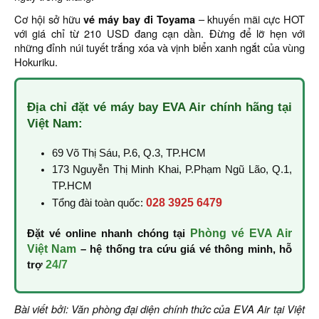
Cơ hội sở hữu
vé máy bay đi Toyama
– khuyến mãi cực HOT
với giá chỉ từ 210 USD đang cạn dần. Đừng để lỡ hẹn với
những đỉnh núi tuyết trắng xóa và vịnh biển xanh ngắt của vùng
Hokuriku.
Địa chỉ đặt vé máy bay EVA Air chính hãng tại
Việt Nam:
69 Võ Thị Sáu, P.6, Q.3, TP.HCM
173 Nguyễn Thị Minh Khai, P.Phạm Ngũ Lão, Q.1,
TP.HCM
028 3925 6479
Tổng đài toàn quốc:
Phòng vé EVA Air
Đặt vé online nhanh chóng tại
Việt Nam
– hệ thống tra cứu giá vé thông minh, hỗ
24/7
trợ
Bài viết bởi: Văn phòng đại diện chính thức của EVA Air tại Việt