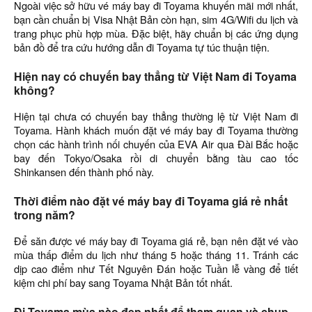
Ngoài việc sở hữu vé máy bay đi Toyama khuyến mãi mới nhất,
bạn cần chuẩn bị Visa Nhật Bản còn hạn, sim 4G/Wifi du lịch và
trang phục phù hợp mùa. Đặc biệt, hãy chuẩn bị các ứng dụng
bản đồ để tra cứu hướng dẫn đi Toyama tự túc thuận tiện.
Hiện nay có chuyến bay thẳng từ Việt Nam đi Toyama
không?
Hiện tại chưa có chuyến bay thẳng thường lệ từ Việt Nam đi
Toyama. Hành khách muốn đặt vé máy bay đi Toyama thường
chọn các hành trình nối chuyến của EVA Air qua Đài Bắc hoặc
bay đến Tokyo/Osaka rồi di chuyển bằng tàu cao tốc
Shinkansen đến thành phố này.
Thời điểm nào đặt vé máy bay đi Toyama giá rẻ nhất
trong năm?
Để săn được vé máy bay đi Toyama giá rẻ, bạn nên đặt vé vào
mùa thấp điểm du lịch như tháng 5 hoặc tháng 11. Tránh các
dịp cao điểm như Tết Nguyên Đán hoặc Tuần lễ vàng để tiết
kiệm chi phí bay sang Toyama Nhật Bản tốt nhất.
Đi Toyama mùa nào đẹp nhất để tham quan và chụp