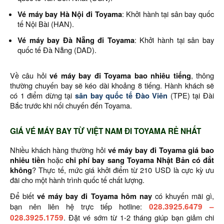
Vé máy bay Hà Nội đi Toyama
: Khởi hành tại sân bay quốc
tế Nội Bài (HAN).
Vé máy bay Đà Nẵng đi Toyama
: Khởi hành tại sân bay
quốc tế Đà Nẵng (DAD).
Về câu hỏi
vé máy bay đi Toyama bao nhiêu tiếng
, thông
thường chuyến bay sẽ kéo dài khoảng 8 tiếng. Hành khách sẽ
có 1 điểm dừng tại
sân bay quốc tế Đào Viên
(TPE) tại Đài
Bắc trước khi nối chuyến đến Toyama.
GIÁ VÉ MÁY BAY TỪ VIỆT NAM ĐI TOYAMA RẺ NHẤT
Nhiều khách hàng thường hỏi
vé máy bay đi Toyama giá bao
nhiêu tiền
hoặc
chi phí bay sang Toyama Nhật Bản có đắt
không
? Thực tế, mức giá khởi điểm từ 210 USD là cực kỳ ưu
đãi cho một hành trình quốc tế chất lượng.
Để biết
vé máy bay đi Toyama hôm nay
có khuyến mãi gì,
bạn nên liên hệ trực tiếp hotline:
028.3925.6479
–
028.3925.1759
. Đặt vé sớm từ 1-2 tháng giúp bạn giảm chi