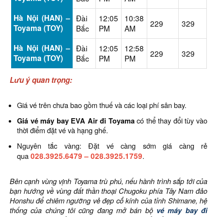
Hà Nội (HAN) –
Đài
12:05
10:38
229
329
Toyama (TOY)
Bắc
PM
AM
Hà Nội (HAN) –
Đài
12:05
12:58
229
329
Toyama (TOY)
Bắc
PM
PM
Lưu ý quan trọng:
Giá vé trên chưa bao gồm thuế và các loại phí sân bay.
Giá vé máy bay EVA Air đi Toyama
có thể thay đổi tùy vào
thời điểm đặt vé và hạng ghế.
Nguyên tắc vàng: Đặt vé càng sớm giá càng rẻ
qua
028.3925.6479
–
028.3925.1759
.
Bên cạnh vùng vịnh Toyama trù phú, nếu hành trình sắp tới của
bạn hướng về vùng đất thần thoại Chugoku phía Tây Nam đảo
Honshu để chiêm ngưỡng vẻ đẹp cổ kính của tỉnh Shimane, hệ
thống của chúng tôi cũng đang mở bán bộ
vé máy bay đi