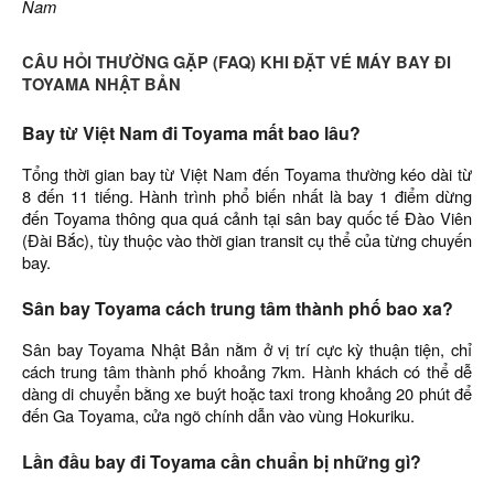
Nam
CÂU HỎI THƯỜNG GẶP (FAQ) KHI ĐẶT VÉ MÁY BAY ĐI
TOYAMA NHẬT BẢN
Bay từ Việt Nam đi Toyama mất bao lâu?
Tổng thời gian bay từ Việt Nam đến Toyama thường kéo dài từ
8 đến 11 tiếng. Hành trình phổ biến nhất là bay 1 điểm dừng
đến Toyama thông qua quá cảnh tại sân bay quốc tế Đào Viên
(Đài Bắc), tùy thuộc vào thời gian transit cụ thể của từng chuyến
bay.
Sân bay Toyama cách trung tâm thành phố bao xa?
Sân bay Toyama Nhật Bản nằm ở vị trí cực kỳ thuận tiện, chỉ
cách trung tâm thành phố khoảng 7km. Hành khách có thể dễ
dàng di chuyển bằng xe buýt hoặc taxi trong khoảng 20 phút để
đến Ga Toyama, cửa ngõ chính dẫn vào vùng Hokuriku.
Lần đầu bay đi Toyama cần chuẩn bị những gì?