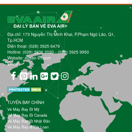
Địa chỉ: 173 Nguyễn Thị Minh Khai, P.Phạm Ngũ Lão, Q1,
Tp.HCM
Điện thoại:
(028) 3925 6479
Hotline:
(028) 3936 2020
-
(028) 3925 9950
Website: evaair-vn.com
Email:
TUYẾN BAY CHÍNH
Vé Máy Bay Đi Mỹ
Vé Máy Bay Đi Canada
Vé Máy Bay Đi Nhật Bản
Vé Máy Bay đi Đài Loan