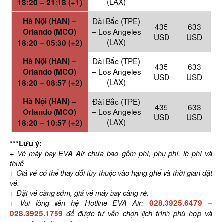
(LAX)
18:20 – 21:18 (+1)
Hà Nội (HAN) –
Đài Bắc (TPE)
435
633
– Los Angeles
Orlando (MCO)
USD
USD
(LAX)
18:20 – 05:30 (+2)
Hà Nội (HAN) –
Đài Bắc (TPE)
435
633
– Los Angeles
Orlando (MCO)
USD
USD
(LAX)
18:20 – 08:57 (+2)
Hà Nội (HAN) –
Đài Bắc (TPE)
435
633
– Los Angeles
Orlando (MCO)
USD
USD
(LAX)
18:20 – 10:57 (+2)
***
Lưu ý:
+ Vé máy bay EVA Air chưa bao gồm phí, phụ phí, lệ phí và
thuế
+ Giá vé có thể thay đổi tùy thuộc vào hạng ghế và thời gian đặt
vé.
+ Đặt vé càng sớm, giá vé máy bay càng rẻ.
+ Vui lòng liên hệ Hotline EVA Air:
028.3925.6479
–
028.3925.1759
để được tư vấn chọn lịch trình phù hợp và