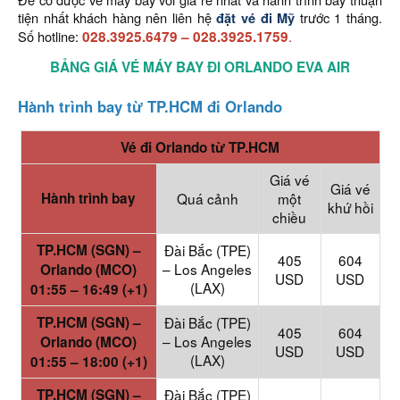
tiện nhất khách hàng nên liên hệ
đặt vé đi Mỹ
trước 1 tháng.
.
Số hotline:
028.3925.6479
–
028.3925.1759
BẢNG GIÁ VÉ MÁY BAY ĐI ORLANDO EVA AIR
Hành trình bay từ TP.HCM đi Orlando
Vé đi
Orlando từ TP.HCM
Giá vé
Giá vé
Hành trình bay
Quá cảnh
một
khứ hồi
chiều
TP.HCM (SGN) –
Đài Bắc (TPE)
405
604
– Los Angeles
Orlando (MCO)
USD
USD
(LAX)
01:55 – 16:49 (+1)
TP.HCM (SGN) –
Đài Bắc (TPE)
405
604
– Los Angeles
Orlando (MCO)
USD
USD
(LAX)
01:55 – 18:00 (+1)
TP.HCM (SGN) –
Đài Bắc (TPE)