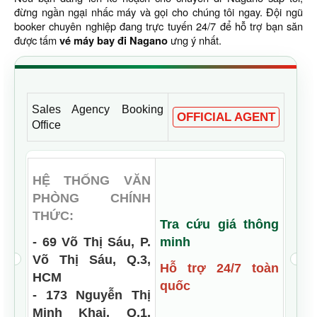
đừng ngần ngại nhấc máy và gọi cho chúng tôi ngay. Đội ngũ
booker chuyên nghiệp đang trực tuyến 24/7 để hỗ trợ bạn săn
được tấm
vé máy bay đi Nagano
ưng ý nhất.
Sales Agency Booking
OFFICIAL AGENT
Office
HỆ THỐNG VĂN
PHÒNG CHÍNH
THỨC:
Tra cứu giá thông
- 69 Võ Thị Sáu, P.
minh
Võ Thị Sáu, Q.3,
Hỗ trợ 24/7 toàn
HCM
quốc
- 173 Nguyễn Thị
Minh Khai, Q.1,