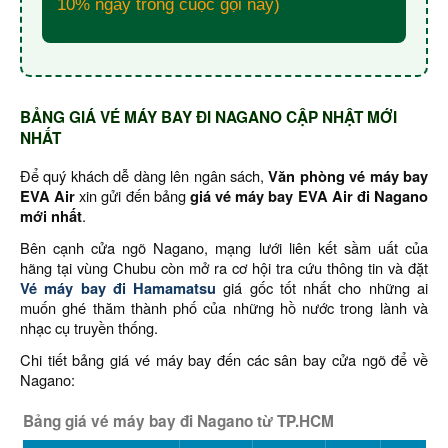
10% ngay trong cuộc gọi này)
BẢNG GIÁ VÉ MÁY BAY ĐI NAGANO CẬP NHẬT MỚI
NHẤT
Để quý khách dễ dàng lên ngân sách,
Văn phòng vé máy bay
EVA Air
xin gửi đến bảng
giá vé máy bay EVA Air đi Nagano
mới nhất
.
Bên cạnh cửa ngõ Nagano, mạng lưới liên kết sầm uất của
hãng tại vùng Chubu còn mở ra cơ hội tra cứu thông tin và đặt
Vé máy bay đi Hamamatsu
giá gốc tốt nhất cho những ai
muốn ghé thăm thành phố của những hồ nước trong lành và
nhạc cụ truyền thống.
Chi tiết bảng giá vé máy bay đến các sân bay cửa ngõ để về
Nagano:
Bảng giá vé máy bay đi Nagano từ TP.HCM