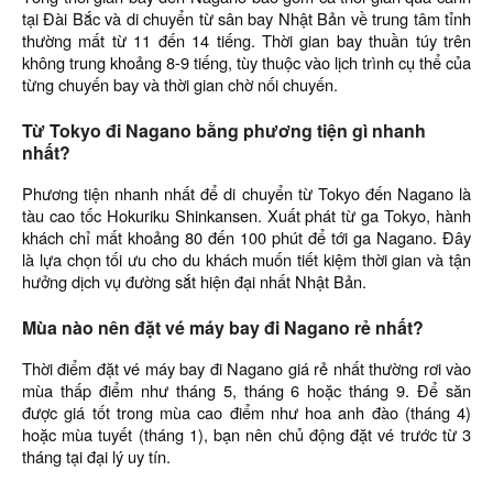
tại Đài Bắc và di chuyển từ sân bay Nhật Bản về trung tâm tỉnh
thường mất từ 11 đến 14 tiếng. Thời gian bay thuần túy trên
không trung khoảng 8-9 tiếng, tùy thuộc vào lịch trình cụ thể của
từng chuyến bay và thời gian chờ nối chuyến.
Từ Tokyo đi Nagano bằng phương tiện gì nhanh
nhất?
Phương tiện nhanh nhất để di chuyển từ Tokyo đến Nagano là
tàu cao tốc Hokuriku Shinkansen. Xuất phát từ ga Tokyo, hành
khách chỉ mất khoảng 80 đến 100 phút để tới ga Nagano. Đây
là lựa chọn tối ưu cho du khách muốn tiết kiệm thời gian và tận
hưởng dịch vụ đường sắt hiện đại nhất Nhật Bản.
Mùa nào nên đặt vé máy bay đi Nagano rẻ nhất?
Thời điểm đặt vé máy bay đi Nagano giá rẻ nhất thường rơi vào
mùa thấp điểm như tháng 5, tháng 6 hoặc tháng 9. Để săn
được giá tốt trong mùa cao điểm như hoa anh đào (tháng 4)
hoặc mùa tuyết (tháng 1), bạn nên chủ động đặt vé trước từ 3
tháng tại đại lý uy tín.