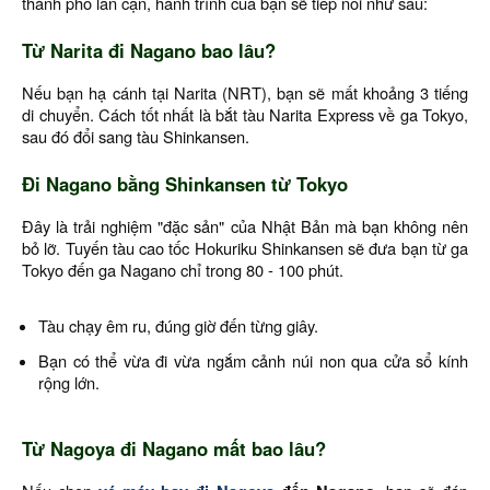
thành phố lân cận, hành trình của bạn sẽ tiếp nối như sau:
Từ Narita đi Nagano bao lâu?
Nếu bạn hạ cánh tại Narita (NRT), bạn sẽ mất khoảng 3 tiếng
di chuyển. Cách tốt nhất là bắt tàu Narita Express về ga Tokyo,
sau đó đổi sang tàu Shinkansen.
Đi Nagano bằng Shinkansen từ Tokyo
Đây là trải nghiệm "đặc sản" của Nhật Bản mà bạn không nên
bỏ lỡ. Tuyến tàu cao tốc Hokuriku Shinkansen sẽ đưa bạn từ ga
Tokyo đến ga Nagano chỉ trong 80 - 100 phút.
Tàu chạy êm ru, đúng giờ đến từng giây.
Bạn có thể vừa đi vừa ngắm cảnh núi non qua cửa sổ kính
rộng lớn.
Từ Nagoya đi Nagano mất bao lâu?