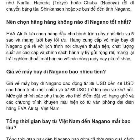
như Narita, Haneda (Tokyo) hoặc Chubu (Nagoya) rồi di
chuyển bằng tàu Shinkansen hoặc xe bus để đến tỉnh Nagano.
Nên chọn hãng hàng không nào đi Nagano tốt nhất?
EVA Air là lựa chọn hàng đầu cho hành trình này nhờ dịch vụ 5
sao và mạng lưới bay tối ưu. Hãng cung cấp vé máy bay đi
Nagano giá rẻ với lịch trình nối chuyến thuận tiện, chất lượng
suất ăn cao cấp và chính sách hành lý ký gửi rộng rãi, mang lại
trải nghiệm thoải mái hơn so với các dòng máy bay giá rẻ khác.
Giá vé máy bay đi Nagano bao nhiêu tiền?
Giá vé máy bay đi Nagano dao động từ 39 USD đến 49 USD
cho hành trình một chiều và từ 69 USD trở lên cho vé khứ hồi.
Mức giá chính xác phụ thuộc vào thời điểm đặt vé, hạng ghế và
các chương trình khuyến mãi hiện có từ văn phòng đại diện
hãng EVA Air tại Việt Nam.
Tổng thời gian bay từ Việt Nam đến Nagano mất bao
lâu?
Tổng thời gian bay đến Nagano bao gồm cả thời gian quá cảnh