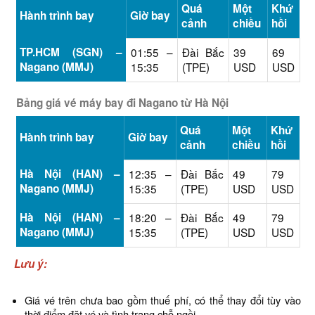
Quá
Một
Khứ
Hành trình bay
Giờ bay
cảnh
chiều
hồi
TP.HCM (SGN) –
01:55 –
Đài Bắc
39
69
Nagano (MMJ)
15:35
(TPE)
USD
USD
Bảng giá vé máy bay đi Nagano từ Hà Nội
Quá
Một
Khứ
Hành trình bay
Giờ bay
cảnh
chiều
hồi
Hà Nội (HAN) –
12:35 –
Đài Bắc
49
79
Nagano (MMJ)
15:35
(TPE)
USD
USD
Hà Nội (HAN) –
18:20 –
Đài Bắc
49
79
Nagano (MMJ)
15:35
(TPE)
USD
USD
Lưu ý:
Giá vé trên chưa bao gồm thuế phí, có thể thay đổi tùy vào
thời điểm đặt vé và tình trạng chỗ ngồi.