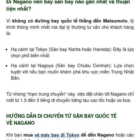
Đi Nagano nên bay sân bay nào gần nhất và thuận
tiện nhất?
Vì
không có đường bay quốc tế thẳng đến Matsumoto
, lộ
trình thông minh nhất mà đại lý thường tư vấn cho khách hàng
là:
Hạ cánh tại Tokyo (Sân bay Narita hoặc Haneda): Đây là lựa
chọn phổ biến nhất.
Hạ cánh tại Nagoya (Sân bay Chubu Centrair): Lựa chọn
tuyệt vời nếu bạn muốn khám phá khu vực miền Trung Nhật
Bản.
Từ những "trạm trung chuyển" này, việc đặt chân tới Nagano chỉ
mất từ 1.5 đến 3 tiếng di chuyển bằng tàu cao tốc hoặc xe bus.
HƯỚNG DẪN DI CHUYỂN TỪ SÂN BAY QUỐC TẾ
VỀ NAGANO
Khi bạn
mua
vé máy bay đi Tokyo
để đến Nagano
hoặc các