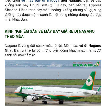
Nếu chọn
vé máy bay đi Nagoya
đến Nagano
, bạn sẽ đáp
xuống sân bay Chubu (NGO). Từ đây, bạn bắt tàu Express
Shinano. Hành trình này mất khoảng 3 tiếng nhưng bù lại, cung
đường này được mệnh danh là một trong những đường tàu đẹp
nhất Nhật Bản.
KINH NGHIỆM SĂN VÉ MÁY BAY GIÁ RẺ ĐI NAGANO
THEO MÙA
Nagano là vùng đất của 4 mùa rõ rệt. Mỗi mùa,
vé đi Nagano
Nhật Bản
giá rẻ lại có những biến động khác nhau mà người
sành sỏi mới nắm rõ.