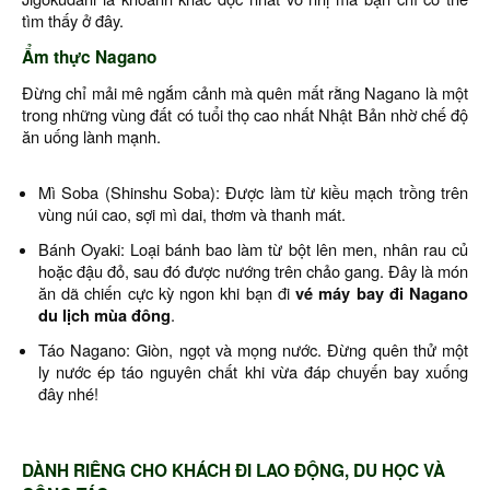
tìm thấy ở đây.
Ẩm thực Nagano
Đừng chỉ mải mê ngắm cảnh mà quên mất rằng Nagano là một
trong những vùng đất có tuổi thọ cao nhất Nhật Bản nhờ chế độ
ăn uống lành mạnh.
Mì Soba (Shinshu Soba): Được làm từ kiều mạch trồng trên
vùng núi cao, sợi mì dai, thơm và thanh mát.
Bánh Oyaki: Loại bánh bao làm từ bột lên men, nhân rau củ
hoặc đậu đỏ, sau đó được nướng trên chảo gang. Đây là món
ăn dã chiến cực kỳ ngon khi bạn đi
vé máy bay đi Nagano
du lịch mùa đông
.
Táo Nagano: Giòn, ngọt và mọng nước. Đừng quên thử một
ly nước ép táo nguyên chất khi vừa đáp chuyến bay xuống
đây nhé!
DÀNH RIÊNG CHO KHÁCH ĐI LAO ĐỘNG, DU HỌC VÀ