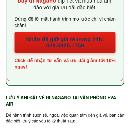
bay đi Nagano
dịp Tết và mùa hoa anh
đào với giá ưu đãi đặc biệt.
Đừng để lỡ mất hành trình mơ ước chỉ vì chậm
chân!
Nhấn để giữ giá rẻ trong 24h:
028.3925.1759
Click để nhận tư vấn và ưu đãi giảm tới 10%
ngay!
LƯU Ý KHI ĐẶT VÉ ĐI NAGANO TẠI VĂN PHÒNG EVA
AIR
Để hành trình suôn sẻ, ngoài việc quan tâm đến giá vé, bạn cần
đặc biệt lưu ý các yếu tố kỹ thuật sau: