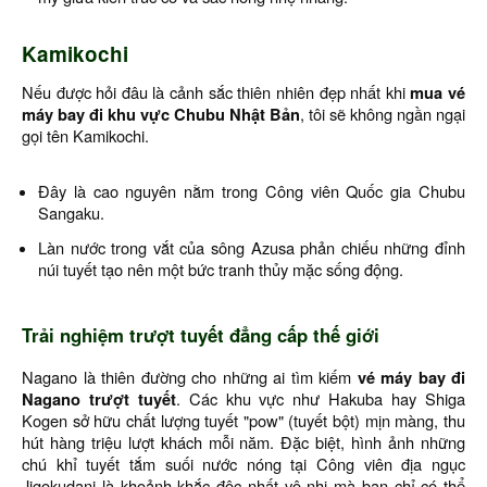
Kamikochi
Nếu được hỏi đâu là cảnh sắc thiên nhiên đẹp nhất khi
mua vé
máy bay đi khu vực Chubu Nhật Bản
, tôi sẽ không ngần ngại
gọi tên Kamikochi.
Đây là cao nguyên nằm trong Công viên Quốc gia Chubu
Sangaku.
Làn nước trong vắt của sông Azusa phản chiếu những đỉnh
núi tuyết tạo nên một bức tranh thủy mặc sống động.
Trải nghiệm trượt tuyết đẳng cấp thế giới
Nagano là thiên đường cho những ai tìm kiếm
vé máy bay đi
Nagano trượt tuyết
. Các khu vực như Hakuba hay Shiga
Kogen sở hữu chất lượng tuyết "pow" (tuyết bột) mịn màng, thu
hút hàng triệu lượt khách mỗi năm. Đặc biệt, hình ảnh những
chú khỉ tuyết tắm suối nước nóng tại Công viên địa ngục
Jigokudani là khoảnh khắc độc nhất vô nhị mà bạn chỉ có thể