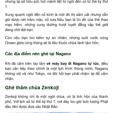
nhưng lại sở hữu sức hút mãnh liệt từ ngôi đền có từ thế kỷ thứ
7.
Xung quanh ngôi đền cổ kính là một đô thị sầm uất nhưng vẫn
giữ được nét trầm mặc, cổ xưa.Nếu bạn là tín đồ của thể thao
mạo hiểm, những cung đường trượt tuyết đẳng cấp thế giới
đang chờ đợi bạn.
Còn nếu bạn tìm kiếm sự an nhiên, những suối nước nóng
Onsen giữa rừng thông sẽ là liều thuốc chữa lành tâm hồn.
Các địa điểm nên ghé tại Nagano
Khi đã cầm trên tay tấm
vé máy bay đi Nagano tự túc
, điều
bạn cần tiếp theo chính là một lịch trình thông minh. Nagano
không vội vã như Tokyo, nó đòi hỏi bạn phải chậm lại để cảm
nhận.
Ghé thăm chùa Zenkoji
Zenkoji không chỉ là một ngôi chùa, nó là linh hồn của thành
phố. Với lịch sử từ thế kỷ thứ 7, nơi đây lưu giữ bức tượng Phật
đầu tiên được đưa vào Nhật Bản.