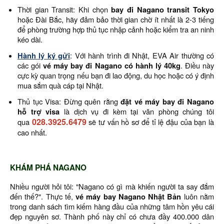
Thời gian Transit: Khi chọn
bay đi Nagano transit Tokyo
hoặc Đài Bắc, hãy đảm bảo thời gian chờ ít nhất là 2-3 tiếng
để phòng trường hợp thủ tục nhập cảnh hoặc kiểm tra an ninh
kéo dài.
Hành lý ký gửi
: Với hành trình đi Nhật, EVA Air thường có
các gói
vé máy bay đi Nagano có hành lý 40kg
. Điều này
cực kỳ quan trọng nếu bạn đi lao động, du học hoặc có ý định
mua sắm quà cáp tại Nhật.
Thủ tục Visa: Đừng quên rằng
đặt vé máy bay đi Nagano
hỗ trợ visa
là dịch vụ đi kèm tại văn phòng chúng tôi
028.3925.6479
qua
sẽ tư vấn hồ sơ để tỉ lệ đậu của bạn là
cao nhất.
KHÁM PHÁ NAGANO
Nhiều người hỏi tôi: "Nagano có gì mà khiến người ta say đắm
đến thế?". Thực tế,
vé máy bay Nagano Nhật Bản
luôn nằm
trong danh sách tìm kiếm hàng đầu của những tâm hồn yêu cái
đẹp nguyên sơ. Thành phố này chỉ có chưa đầy 400.000 dân