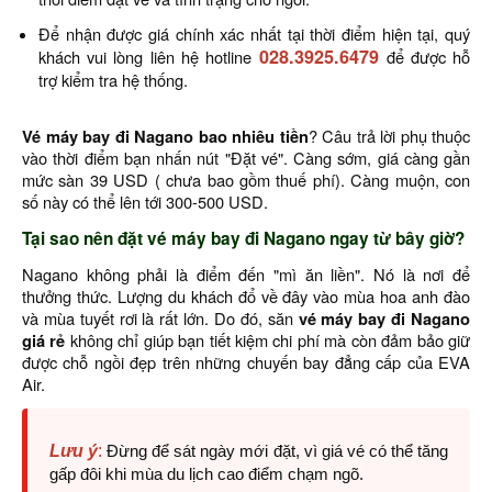
Để nhận được giá chính xác nhất tại thời điểm hiện tại, quý
028.3925.6479
khách vui lòng liên hệ hotline
để được hỗ
trợ kiểm tra hệ thống.
Vé máy bay đi Nagano bao nhiêu tiền
? Câu trả lời phụ thuộc
vào thời điểm bạn nhấn nút "Đặt vé". Càng sớm, giá càng gần
mức sàn 39 USD ( chưa bao gồm thuế phí). Càng muộn, con
số này có thể lên tới 300-500 USD.
Tại sao nên đặt vé máy bay đi Nagano ngay từ bây giờ?
Nagano không phải là điểm đến "mì ăn liền". Nó là nơi để
thưởng thức. Lượng du khách đổ về đây vào mùa hoa anh đào
và mùa tuyết rơi là rất lớn. Do đó, săn
vé máy bay đi Nagano
giá rẻ
không chỉ giúp bạn tiết kiệm chi phí mà còn đảm bảo giữ
được chỗ ngồi đẹp trên những chuyến bay đẳng cấp của EVA
Air.
Lưu ý
:
Đừng để sát ngày mới đặt, vì giá vé có thể tăng
gấp đôi khi mùa du lịch cao điểm chạm ngõ.