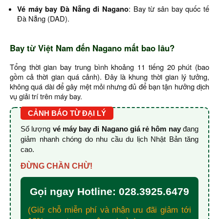
Vé máy bay Đà Nẵng đi Nagano
: Bay từ sân bay quốc tế
Đà Nẵng (DAD).
Bay từ Việt Nam đến Nagano mất bao lâu?
Tổng thời gian bay trung bình khoảng 11 tiếng 20 phút (bao
gồm cả thời gian quá cảnh). Đây là khung thời gian lý tưởng,
không quá dài để gây mệt mỏi nhưng đủ để bạn tận hưởng dịch
vụ giải trí trên máy bay.
CẢNH BÁO TỪ ĐẠI LÝ
Số lượng
vé máy bay đi Nagano giá rẻ hôm nay
đang
giảm nhanh chóng do nhu cầu du lịch Nhật Bản tăng
cao.
ĐỪNG CHẦN CHỪ!
Gọi ngay Hotline: 028.3925.6479
(Giữ chỗ miễn phí và nhận ưu đãi giảm tới