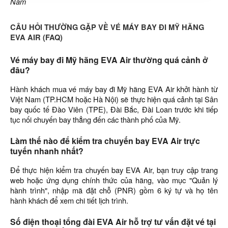
Nam
CÂU HỎI THƯỜNG GẶP VỀ VÉ MÁY BAY ĐI MỸ HÃNG
EVA AIR (FAQ)
Vé máy bay đi Mỹ hãng EVA Air thường quá cảnh ở
đâu?
Hành khách mua vé máy bay đi Mỹ hãng EVA Air khởi hành từ
Việt Nam (TP.HCM hoặc Hà Nội) sẽ thực hiện quá cảnh tại Sân
bay quốc tế Đào Viên (TPE), Đài Bắc, Đài Loan trước khi tiếp
tục nối chuyến bay thẳng đến các thành phố của Mỹ.
Làm thế nào để kiểm tra chuyến bay EVA Air trực
tuyến nhanh nhất?
Để thực hiện kiểm tra chuyến bay EVA Air, bạn truy cập trang
web hoặc ứng dụng chính thức của hãng, vào mục "Quản lý
hành trình", nhập mã đặt chỗ (PNR) gồm 6 ký tự và họ tên
hành khách để xem chi tiết lịch trình.
Số điện thoại tổng đài EVA Air hỗ trợ tư vấn đặt vé tại