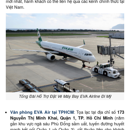
mới nhất, hành khách có thể liên hệ qua các kênh chính thức tại
Việt Nam.
Tổng Đài Hỗ Trợ Đặt Vé Máy Bay EVA Airline Đi Mỹ
Văn phòng EVA Air tại TPHCM
: Tọa lạc tại địa chỉ số
173
Nguyễn Thị Minh Khai, Quận 1, TP. Hồ Chí Minh
(nằm
gần khu vực ngã sáu Phù Đổng sầm uất, tuyến đường huyết
mạch kết nối Quận 1 và Quận 3), rất thuận tiện cho khách