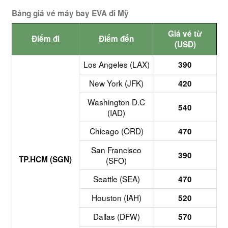
Bảng giá vé máy bay EVA đi Mỹ
Giá vé từ
Điểm đi
Điểm đến
(USD)
Los Angeles (LAX)
390
New York (JFK)
420
Washington D.C
540
(IAD)
Chicago (ORD)
470
San Francisco
390
TP.HCM (SGN)
(SFO)
Seattle (SEA)
470
Houston (IAH)
520
Dallas (DFW)
570