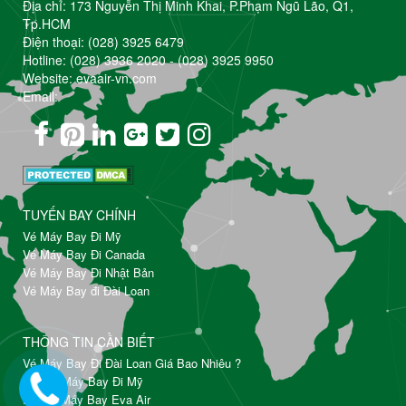
Địa chỉ: 173 Nguyễn Thị Minh Khai, P.Phạm Ngũ Lão, Q1,
Tp.HCM
Điện thoại:
(028) 3925 6479
Hotline:
(028) 3936 2020
-
(028) 3925 9950
Website: evaair-vn.com
Email:
TUYẾN BAY CHÍNH
Vé Máy Bay Đi Mỹ
Vé Máy Bay Đi Canada
Vé Máy Bay Đi Nhật Bản
Vé Máy Bay đi Đài Loan
THÔNG TIN CẦN BIẾT
Vé Máy Bay Đi Đài Loan Giá Bao Nhiêu ?
Đặt Vé Máy Bay Đi Mỹ
Đổi Vé Máy Bay Eva Air