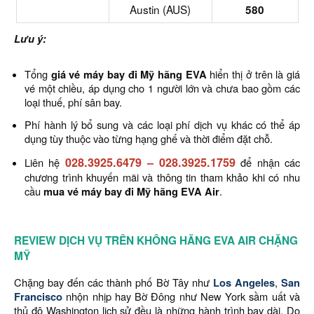
Austin (AUS)
580
Lưu ý:
Tổng
giá vé máy bay đi Mỹ hãng EVA
hiển thị ở trên là giá
vé một chiều, áp dụng cho 1 người lớn và chưa bao gồm các
loại thuế, phí sân bay.
Phí hành lý bổ sung và các loại phí dịch vụ khác có thể áp
dụng tùy thuộc vào từng hạng ghế và thời điểm đặt chỗ.
028.3925.6479
–
028.3925.1759
Liên hệ
để nhận các
chương trình khuyến mãi và thông tin tham khảo khi có nhu
cầu
mua vé máy bay đi Mỹ hãng EVA Air
.
REVIEW DỊCH VỤ TRÊN KHÔNG HÃNG EVA AIR CHẶNG
MỸ
Chặng bay đến các thành phố Bờ Tây như
Los Angeles
,
San
Francisco
nhộn nhịp hay Bờ Đông như New York sầm uất và
thủ đô Washington lịch sử đều là những hành trình bay dài. Do