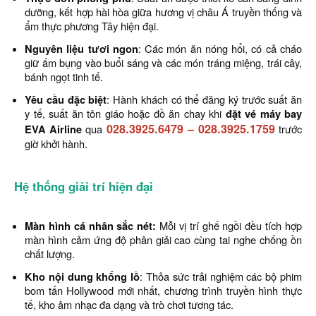
dưỡng, kết hợp hài hòa giữa hương vị châu Á truyền thống và
ẩm thực phương Tây hiện đại.
Nguyên liệu tươi ngon
: Các món ăn nóng hổi, có cả cháo
giữ ấm bụng vào buổi sáng và các món tráng miệng, trái cây,
bánh ngọt tinh tế.
Yêu cầu đặc biệt
: Hành khách có thể đăng ký trước suất ăn
y tế, suất ăn tôn giáo hoặc đồ ăn chay khi
đặt vé máy bay
028.3925.6479
–
028.3925.1759
EVA Airline
qua
trước
giờ khởi hành.
Hệ thống giải trí hiện đại
Màn hình cá nhân sắc nét:
Mỗi vị trí ghế ngồi đều tích hợp
màn hình cảm ứng độ phân giải cao cùng tai nghe chống ồn
chất lượng.
Kho nội dung khổng lồ
: Thỏa sức trải nghiệm các bộ phim
bom tấn Hollywood mới nhất, chương trình truyền hình thực
tế, kho âm nhạc đa dạng và trò chơi tương tác.