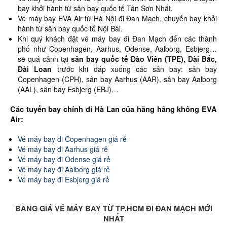
bay khởi hành từ sân bay quốc tế Tân Sơn Nhất.
Vé máy bay EVA Air từ Hà Nội đi Đan Mạch, chuyến bay khởi
hành từ sân bay quốc tế Nội Bài.
Khi quý khách đặt vé máy bay đi Đan Mạch đến các thành
phố như Copenhagen, Aarhus, Odense, Aalborg, Esbjerg…
sẽ quá cảnh tại
sân bay quốc tế Đào Viên (TPE), Đài Bắc,
Đài Loan
trước khi đáp xuống các sân bay: sân bay
Copenhagen (CPH), sân bay Aarhus (AAR), sân bay Aalborg
(AAL), sân bay Esbjerg (EBJ)…
Các tuyến bay chính đi Hà Lan của hãng hãng không EVA
Air:
Vé máy bay đi Copenhagen giá rẻ
Vé máy bay đi Aarhus giá rẻ
Vé máy bay đi Odense giá rẻ
Vé máy bay đi Aalborg giá rẻ
Vé máy bay đi Esbjerg giá rẻ
BẢNG GIÁ VÉ MÁY BAY TỪ TP.HCM ĐI ĐAN MẠCH MỚI
NHẤT