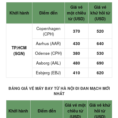
Giá vé
Giá vé
Khởi hành
Điểm đến
một chiều
khứ hồi từ
từ (USD)
(USD)
Copenhagen
370
520
(CPH)
Aarhus (AAR)
430
640
TP.HCM
Odense (CPH)
380
530
(SGN)
Aaborg (AAL)
480
690
Esbjerg (EBJ)
410
620
BẢNG GIÁ VÉ MÁY BAY TỪ HÀ NỘI ĐI ĐAN MẠCH MỚI
NHẤT
Giá vé một
Giá vé khứ
Khởi hành
Điểm đến
chiều từ
hồi từ
(USD)
(USD)