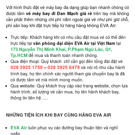
Với hình thức đặt vé máy bay đa dạng giúp bạn nhanh chóng có
được tấm
vé máy bay đi Đan Mạch giá rẻ
trên tay mà không
cần phải thêm những chi phí nằm ngoài giá vé như phí giữ chỗ,
phí sân bay khi đặt trực tiếp từ hãng hàng không EVA Air:
Trực tiếp: Khách hàng khi có nhu cầu đặt mua vé có thể đến
trực tiếp tại
văn phòng đại diện EVA Air tại Việt Nam
tại
173 Nguyễn Thị Minh Khai, P.Phạm Ngũ Lão, Q1,
Tp.HCM
để mua và thanh toán nhanh chóng.
Qua điện thoại: Quý khách chỉ cần gọi đến tổng đài đặt vé
028 3925 1759
–
028 3925 6479
và nói rõ nhu cầu hành
trình bay, họ tên chính xác người tham gia chuyến bay là đã
có được tấm vé mà mình mong muốn.
Qua website: Quý khách truy cập vào trang website, chọn lựa
hành trình, số lượng vé cần mua, họ tên hành khách bay,
thông tin liên hệ ….
NHỮNG TIỆN ÍCH KHI BAY CÙNG HÃNG EVA AIR
EVA Air
luôn phục vụ các đường bay thuận tiện và nghỉ
ngắn.