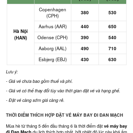
Copenhagen
380
530
(CPH)
Aarhus (AAR)
440
650
Hà Nội
Odense (CPH)
390
540
(HAN)
Aaborg (AAL)
490
710
Esbjerg (EBJ)
430
630
Lưu ý:
- Giá vé chưa bao gồm thuế và phí.
- Giá vé có thể thay đổi tùy vào thời gian đặt vé và hạng ghế.
- Đặt vé càng sớm giá càng rẻ.
THỜI ĐIỂM THÍCH HỢP ĐẶT VÉ MÁY BAY ĐI ĐAN MẠCH
Mùa hè từ tháng 5 đến đầu tháng 6 là thời điểm đặt
vé máy bay
đi Đan Mạch
du lịch thích hợp nhất, bởi nhiệt độ lúc này khá ấm