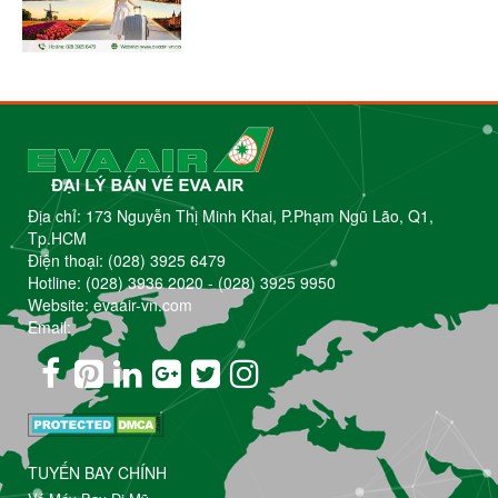
Địa chỉ: 173 Nguyễn Thị Minh Khai, P.Phạm Ngũ Lão, Q1,
Tp.HCM
Điện thoại:
(028) 3925 6479
Hotline:
(028) 3936 2020
-
(028) 3925 9950
Website: evaair-vn.com
Email:
TUYẾN BAY CHÍNH