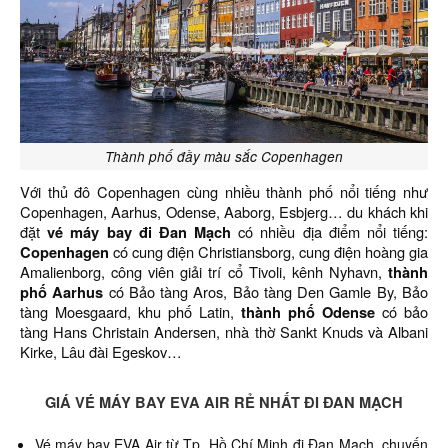
Thành phố đầy màu sắc Copenhagen
Với thủ đô Copenhagen cùng nhiều thành phố nổi tiếng như
Copenhagen, Aarhus, Odense, Aaborg, Esbjerg… du khách khi
đặt
vé máy bay đi Đan Mạch
có nhiều địa điểm nổi tiếng:
Copenhagen
có cung điện Christiansborg, cung điện hoàng gia
Amalienborg, công viên giải trí cổ Tivoli, kênh Nyhavn,
thành
phố Aarhus
có Bảo tàng Aros, Bảo tàng Den Gamle By, Bảo
tàng Moesgaard, khu phố Latin,
thành phố Odense
có bảo
tàng Hans Christain Andersen, nhà thờ Sankt Knuds và Albani
Kirke, Lâu đài Egeskov…
GIÁ VÉ MÁY BAY EVA AIR RẺ NHẤT ĐI ĐAN MẠCH
Vé máy bay EVA Air từ Tp. Hồ Chí Minh đi Đan Mạch,
chuyến