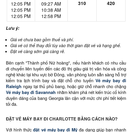
310
420
12:05 PM
09:27 AM
12:05 PM
10:38 AM
12:05 PM
12:58 PM
Lưu ý:
Giá vé chưa bao gồm thuế và phí.
Giá vé có thể thay đổi tùy vào thời gian đặt vé và hạng ghế.
Đặt vé càng sớm giá càng rẻ.
Bên cạnh "Thành phố Nữ hoàng", nếu hành khách có nhu cầu
di chuyển liên tuyến đến các đô thị giàu giá trị văn hóa và công
nghệ khác tại khu vực bờ Đông, văn phòng luôn sẵn sàng hỗ trợ
kiểm tra lịch trình bay và đặt chỗ cho tuyến
Vé máy bay đi
Raleigh
ngay tại thủ phủ bang, hoặc giữ chỗ nhanh cho chặng
Vé máy bay đi Savannah
nhằm khám phá nét kiến trúc cổ kính
duyên dáng của bang Georgia lân cận với mức chi phí tiết kiệm
tối đa.
ĐẶT VÉ MÁY BAY ĐI CHARLOTTE BẰNG CÁCH NÀO?
Với hình thức
đặt vé máy bay đi Mỹ
đa dạng giúp bạn nhanh