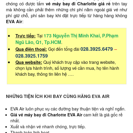
chóng có được tấm
vé máy bay đi Charlotte giá rẻ
trên tay
mà không cần phải thêm những chi phí nằm ngoài giá vé như
phí giữ chỗ, phí sân bay khi đặt trực tiếp từ hãng hàng không
EVA Air
:
Trực tiếp:
Tại
173 Nguyễn Thị Minh Khai, P.Phạm
Ngũ Lão, Q1, Tp.HCM
.
028.3925.6479
–
Qua điện thoại:
Gọi đến tổng đài
028.3925.1759
Qua website:
Quý khách truy cập vào trang website,
chọn lựa hành trình, số lượng vé cần mua, họ tên hành
khách bay, thông tin liên hệ ….
NHỮNG TIỆN ÍCH KHI BAY CÙNG HÃNG EVA AIR
EVA Air luôn phục vụ các đường bay thuận tiện và nghỉ ngắn.
Giá vé máy bay đi Charlotte EVA Air
cam kết là giá gốc rẻ
nhất.
Xuất và nhận vé nhanh chóng, trực tiếp.
Thanh toán linh hoạt.