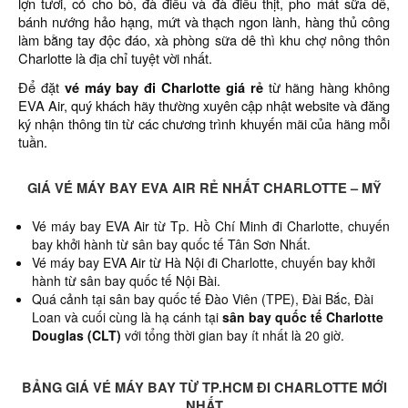
lợn tươi, cỏ cho bò, đà điểu và đà điểu thịt, pho mát sữa dê,
bánh nướng hảo hạng, mứt và thạch ngon lành, hàng thủ công
làm bằng tay độc đáo, xà phòng sữa dê thì khu chợ nông thôn
Charlotte là địa chỉ tuyệt vời nhất.
Để đặt
vé máy bay đi Charlotte giá rẻ
từ hãng hàng không
EVA Air, quý khách hãy thường xuyên cập nhật website và đăng
ký nhận thông tin từ các chương trình khuyến mãi của hãng mỗi
tuần.
GIÁ VÉ MÁY BAY EVA AIR RẺ NHẤT CHARLOTTE – MỸ
Vé máy bay EVA Air từ Tp. Hồ Chí Minh đi Charlotte,
chuyến
bay khởi hành từ sân bay quốc tế Tân Sơn Nhất.
Vé máy bay EVA Air từ Hà Nội đi Charlotte, chuyến bay khởi
hành từ sân bay quốc tế Nội Bài.
Quá cảnh tại sân bay quốc tế Đào Viên (TPE), Đài Bắc, Đài
Loan và cuối cùng là hạ cánh tại
sân bay quốc tế Charlotte
Douglas (CLT)
với tổng thời gian bay ít nhất là 20 giờ.
BẢNG GIÁ VÉ MÁY BAY TỪ TP.HCM ĐI CHARLOTTE MỚI
NHẤT