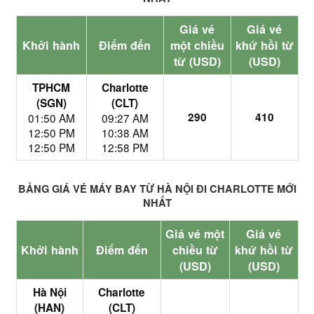
Giá vé
Giá vé
Khởi hành
Điểm đến
một chiều
khứ hồi từ
từ (USD)
(USD)
TPHCM
Charlotte
(SGN)
(CLT)
290
410
01:50 AM
09:27 AM
12:50 PM
10:38 AM
12:50 PM
12:58 PM
BẢNG GIÁ VÉ MÁY BAY TỪ HÀ NỘI ĐI CHARLOTTE MỚI
NHẤT
Giá vé một
Giá vé
Khởi hành
Điểm đến
chiều từ
khứ hồi từ
(USD)
(USD)
Hà Nội
Charlotte
(HAN)
(CLT)