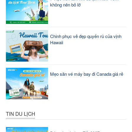
không nên bỏ lỡ
Chinh phục vẻ đẹp quyến rũ của vịnh
Hawaii
Mẹo săn vé máy bay đi Canada giá rẻ
TIN DU LỊCH