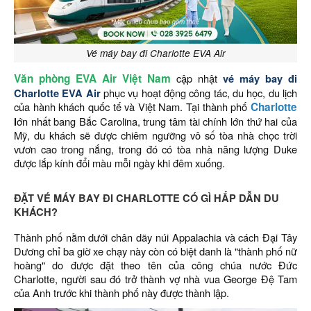
Vé máy bay đi Charlotte EVA Air
Văn phòng EVA Air Việt Nam
cập nhật
vé máy bay đi
Charlotte EVA Air
phục vụ hoạt động công tác, du học, du lịch
của hành khách quốc tế và Việt Nam. Tại thành phố
Charlotte
l
ớn nhất bang Bắc Carolina, trung tâm tài chính lớn thứ hai của
Mỹ, du khách sẽ được chiêm ngưỡng vô số tòa nhà chọc trời
vươn cao trong nắng, trong đó có tòa nhà năng lượng Duke
được lắp kính đổi màu mỗi ngày khi đêm xuống.
ĐẶT VÉ MÁY BAY ĐI CHARLOTTE CÓ GÌ HẤP DẪN DU
KHÁCH?
Thành phố nằm dưới chân dãy núi Appalachia và cách Đại Tây
Dương chỉ ba giờ xe chạy này còn có biệt danh là "thành phố nữ
hoàng" do được đặt theo tên của công chúa nước Đức
Charlotte, người sau đó trở thành vợ nhà vua George Đệ Tam
của Anh trước khi thành phố này được thành lập.