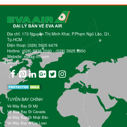
Địa chỉ: 173 Nguyễn Thị Minh Khai, P.Phạm Ngũ Lão, Q1,
Tp.HCM
Điện thoại:
(028) 3925 6479
Hotline:
(028) 3936 2020
-
(028) 3925 9950
Website: evaair-vn.com
Email:
TUYẾN BAY CHÍNH
Vé Máy Bay Đi Mỹ
Vé Máy Bay Đi Canada
Vé Máy Bay Đi Nhật Bản
Vé Máy Bay đi Đài Loan