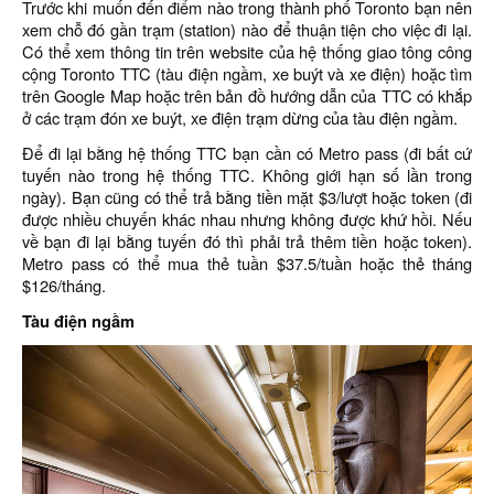
Trước khi muốn đến điểm nào trong thành phố Toronto bạn nên
xem chỗ đó gần trạm (station) nào để thuận tiện cho việc đi lại.
Có thể xem thông tin trên website của hệ thống giao tông công
cộng Toronto TTC (tàu điện ngầm, xe buýt và xe điện) hoặc tìm
trên Google Map hoặc trên bản đồ hướng dẫn của TTC có khắp
ở các trạm đón xe buýt, xe điện trạm dừng của tàu điện ngầm.
Để đi lại bằng hệ thống TTC bạn cần có Metro pass (đi bất cứ
tuyến nào trong hệ thống TTC. Không giới hạn số lần trong
ngày). Bạn cũng có thể trả bằng tiền mặt $3/lượt hoặc token (đi
được nhiều chuyến khác nhau nhưng không được khứ hồi. Nếu
về bạn đi lại bằng tuyến đó thì phải trả thêm tiền hoặc token).
Metro pass có thể mua thẻ tuần $37.5/tuần hoặc thẻ tháng
$126/tháng.
Tàu điện ngầm