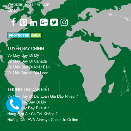
Website: evaair-vn.com
Email:
TUYẾN BAY CHÍNH
Vé Máy Bay Đi Mỹ
Vé Máy Bay Đi Canada
Vé Máy Bay Đi Nhật Bản
Vé Máy Bay đi Đài Loan
THÔNG TIN CẦN BIẾT
Vé Máy Bay Đi Đài Loan Giá Bao Nhiêu ?
Đặt Vé Máy Bay Đi Mỹ
Đổi Vé Máy Bay Eva Air
Hãng Eva Air Có Tốt Không ?
Hướng Dẫn EVA Airways Check In Online