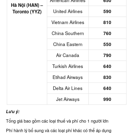
American Airlines
650
Hà Nội (HAN) –
United Airlines
590
Toronto (YYZ)
Vietnam Airlines
810
China Southern
760
China Eastern
550
Air Canada
790
Turkish Airlines
640
Etihad Airways
830
Delta Air Lines
640
Jet Airways
990
Lưu ý:
Tổng giá bao gồm các loại thuế và phí cho 1 người lớn
Phí hành lý bổ sung và các loại phí khác có thể áp dụng