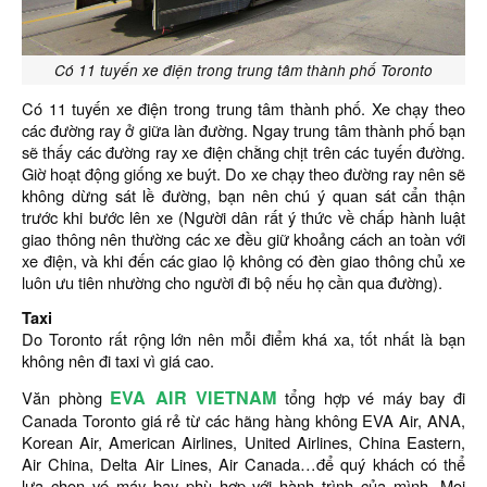
Có 11 tuyến xe điện trong trung tâm thành phố Toronto
Có 11 tuyến xe điện trong trung tâm thành phố. Xe chạy theo
các đường ray ở giữa làn đường. Ngay trung tâm thành phố bạn
sẽ thấy các đường ray xe điện chằng chịt trên các tuyến đường.
Giờ hoạt động giống xe buýt. Do xe chạy theo đường ray nên sẽ
không dừng sát lề đường, bạn nên chú ý quan sát cẩn thận
trước khi bước lên xe (Người dân rất ý thức về chấp hành luật
giao thông nên thường các xe đều giữ khoảng cách an toàn với
xe điện, và khi đến các giao lộ không có đèn giao thông chủ xe
luôn ưu tiên nhường cho người đi bộ nếu họ cần qua đường).
Taxi
Do Toronto rất rộng lớn nên mỗi điểm khá xa, tốt nhất là bạn
không nên đi taxi vì giá cao.
EVA AIR VIETNAM
Văn phòng
tổng hợp vé máy bay đi
Canada Toronto giá rẻ từ các hãng hàng không EVA Air, ANA,
Korean Air, American Airlines, United Airlines, China Eastern,
Air China, Delta Air Lines, Air Canada…để quý khách có thể
lựa chọn vé máy bay phù hợp với hành trình của mình. Mọi