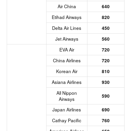
Air China
640
Etihad Airways
820
Delta Air Lines
450
Jet Airways
560
EVA Air
720
China Airlines
720
Korean Air
810
Asiana Airlines
930
All Nippon
590
Airways
Japan Airlines
690
Cathay Pacific
760