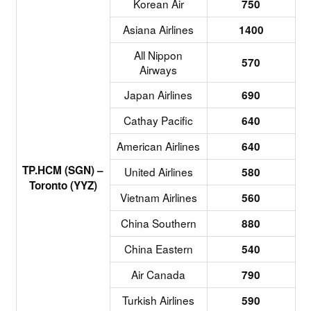
Korean Air
750
Asiana Airlines
1400
All Nippon
570
Airways
Japan Airlines
690
Cathay Pacific
640
American Airlines
640
TP.HCM (SGN) –
United Airlines
580
Toronto (YYZ)
Vietnam Airlines
560
China Southern
880
China Eastern
540
Air Canada
790
Turkish Airlines
590