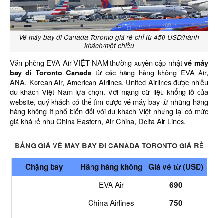
Vé máy bay đi Canada Toronto giá rẻ chỉ từ 450 USD/hành
khách/một chiều
Văn phòng EVA Air VIỆT NAM thường xuyên cập nhật
vé máy
bay đi Toronto Canada
từ các hãng hàng không EVA Air,
ANA, Korean Air, American Airlines, United Airlines được nhiều
du khách Việt Nam lựa chọn. Với mạng dữ liệu khổng lồ của
website, quý khách có thể tìm được vé máy bay từ những hãng
hàng không ít phổ biến đối với du khách Việt nhưng lại có mức
giá khá rẻ như China Eastern, Air China, Delta Air Lines.
BẢNG GIÁ VÉ MÁY BAY ĐI CANADA TORONTO GIÁ RẺ
Chặng bay
Hãng hàng không
Giá vé từ (USD)
EVA Air
690
China Airlines
750