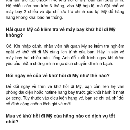
Hộ chiếu còn hạn trên 6 tháng, visa Mỹ hợp lệ, mã đặt chỗ vé
máy bay 2 chiều và địa chỉ lưu trú chính xác tại Mỹ để hãng
hàng không khai báo hệ thống.
Hải quan Mỹ có kiểm tra vé máy bay khứ hồi đi Mỹ
không?
Có. Khi nhập cảnh, nhân viên hải quan Mỹ sẽ kiểm tra nghiêm
ngặt vé khứ hồi đi Mỹ cùng lịch trình của bạn. Hãy in sẵn vé
máy bay hai chiều bản tiếng Anh để xuất trình ngay khi được
yêu cầu nhằm chứng minh mục đích chuyến đi minh bạch.
Đổi ngày về của vé khứ hồi đi Mỹ như thế nào?
Để đổi ngày về trên vé khứ hồi đi Mỹ, bạn cần liên hệ văn
phòng đại diện hoặc hotline hãng bay trước giờ khởi hành ít nhất
24 tiếng. Tùy thuộc vào điều kiện hạng vé, bạn sẽ chi trả phí đổi
cố định cộng chênh lệch giá vé mới.
Mua vé khứ hồi đi Mỹ của hãng nào có dịch vụ tốt
nhất?