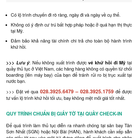
Có lộ trình chuyến đi rõ ràng, ngày đi và ngày về cụ thể.
Không có ý định cư trú bất hợp pháp hoặc ở quá hạn thị thực
tại Mỹ.
Đảm bảo khả năng tài chính chi trả cho toàn bộ hành trình
khứ hồi.
>>> Lưu ý
: Nếu không xuất trình được
vé khứ hồi đi Mỹ
tại
quầy thủ tục ở Việt Nam, các hãng hàng không có quyền từ chối
boarding (lên máy bay) của bạn để tránh rủi ro bị trục xuất tại
nước bạn.
028.3925.6479
–
028.3925.1759
>>> Đặt vé qua
để được
tư vấn lộ trình khứ hồi tối ưu, bay không mệt mỏi giá tốt nhất.
QUY TRÌNH CHUẨN BỊ GIẤY TỜ TẠI QUẦY CHECK-IN
Để quá trình làm thủ tục diễn ra nhanh chóng tại sân bay Tân
Sơn Nhất (SGN) hoặc Nội Bài (HAN), hành khách cần xếp sẵn
các giấy tờ sau vào một túi đựng riêng để xuất trình cho nhân