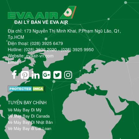
Địa chỉ: 173 Nguyễn Thị Minh Khai, P.Phạm Ngũ Lão, Q1,
Tp.HCM
Điện thoại:
(028) 3925 6479
Hotline:
(028) 3936 2020
-
(028) 3925 9950
Website: evaair-vn.com
Email:
TUYẾN BAY CHÍNH
Vé Máy Bay Đi Mỹ
Vé Máy Bay Đi Canada
Vé Máy Bay Đi Nhật Bản
Vé Máy Bay đi Đài Loan