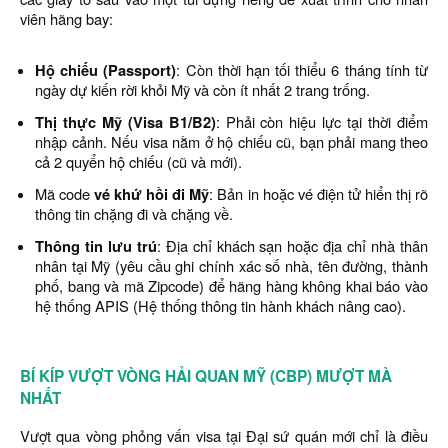
viên hãng bay:
Hộ chiếu (Passport)
: Còn thời hạn tối thiểu 6 tháng tính từ
ngày dự kiến rời khỏi Mỹ và còn ít nhất 2 trang trống.
Thị thực Mỹ (Visa B1/B2)
: Phải còn hiệu lực tại thời điểm
nhập cảnh. Nếu visa nằm ở hộ chiếu cũ, bạn phải mang theo
cả 2 quyển hộ chiếu (cũ và mới).
Mã code
vé khứ hồi đi Mỹ
: Bản in hoặc vé điện tử hiển thị rõ
thông tin chặng đi và chặng về.
Thông tin lưu trú
: Địa chỉ khách sạn hoặc địa chỉ nhà thân
nhân tại Mỹ (yêu cầu ghi chính xác số nhà, tên đường, thành
phố, bang và mã Zipcode) để hãng hàng không khai báo vào
hệ thống APIS (Hệ thống thông tin hành khách nâng cao).
BÍ KÍP VƯỢT VÒNG HẢI QUAN MỸ (CBP) MƯỢT MÀ
NHẤT
Vượt qua vòng phỏng vấn visa tại Đại sứ quán mới chỉ là điều