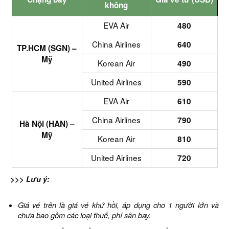
không
EVA Air
480
China Airlines
640
TP.HCM (SGN) –
Mỹ
Korean Air
490
United Airlines
590
EVA Air
610
China Airlines
790
Hà Nội (HAN) –
Mỹ
Korean Air
810
United Airlines
720
>>> Lưu ý:
Giá vé trên là giá vé khứ hồi, áp dụng cho 1 người lớn và
chưa bao gồm các loại thuế, phí sân bay.