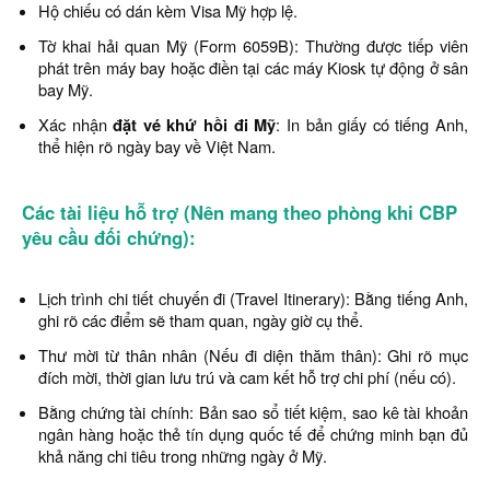
Hộ chiếu có dán kèm Visa Mỹ hợp lệ.
Tờ khai hải quan Mỹ (Form 6059B): Thường được tiếp viên
phát trên máy bay hoặc điền tại các máy Kiosk tự động ở sân
bay Mỹ.
Xác nhận
đặt vé khứ hồi đi Mỹ
: In bản giấy có tiếng Anh,
thể hiện rõ ngày bay về Việt Nam.
Các tài liệu hỗ trợ (Nên mang theo phòng khi CBP
yêu cầu đối chứng):
Lịch trình chi tiết chuyến đi (Travel Itinerary): Bằng tiếng Anh,
ghi rõ các điểm sẽ tham quan, ngày giờ cụ thể.
Thư mời từ thân nhân (Nếu đi diện thăm thân): Ghi rõ mục
đích mời, thời gian lưu trú và cam kết hỗ trợ chi phí (nếu có).
Bằng chứng tài chính: Bản sao sổ tiết kiệm, sao kê tài khoản
ngân hàng hoặc thẻ tín dụng quốc tế để chứng minh bạn đủ
khả năng chi tiêu trong những ngày ở Mỹ.