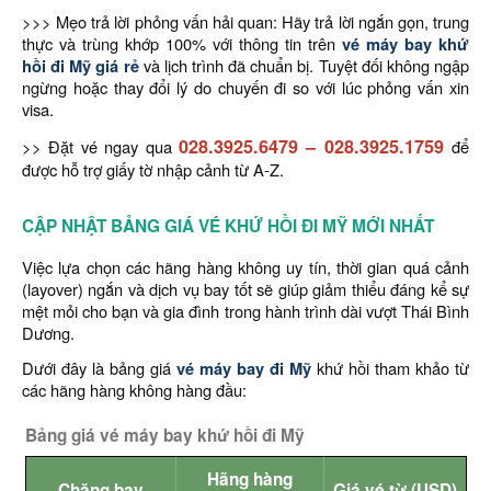
>>> Mẹo trả lời phỏng vấn hải quan: Hãy trả lời ngắn gọn, trung
thực và trùng khớp 100% với thông tin trên
vé máy bay khứ
hồi đi Mỹ giá rẻ
và lịch trình đã chuẩn bị. Tuyệt đối không ngập
ngừng hoặc thay đổi lý do chuyến đi so với lúc phỏng vấn xin
visa.
028.3925.6479
–
028.3925.1759
>> Đặt vé ngay qua
để
được hỗ trợ giấy tờ nhập cảnh từ A-Z.
CẬP NHẬT BẢNG GIÁ VÉ KHỨ HỒI ĐI MỸ MỚI NHẤT
Việc lựa chọn các hãng hàng không uy tín, thời gian quá cảnh
(layover) ngắn và dịch vụ bay tốt sẽ giúp giảm thiểu đáng kể sự
mệt mỏi cho bạn và gia đình trong hành trình dài vượt Thái Bình
Dương.
Dưới đây là bảng giá
vé máy bay đi Mỹ
khứ hồi tham khảo từ
các hãng hàng không hàng đầu:
Bảng giá vé máy bay khứ hồi đi Mỹ
Hãng hàng
Chặng bay
Giá vé từ (USD)