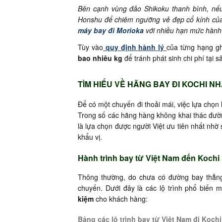
Bên cạnh vùng đảo Shikoku thanh bình, nế
Honshu để chiêm ngưỡng vẻ đẹp cổ kính của
máy bay đi Morioka
với nhiều hạn mức hành l
Tùy vào
quy định hành lý
của từng hạng gh
bao nhiêu kg
để tránh phát sinh chi phí tại s
TÌM HIỂU VỀ HÃNG BAY ĐI KOCHI N
Để có một chuyến đi thoải mái, việc lựa chọn
Trong số các hãng hàng không khai thác đườ
là lựa chọn được người Việt ưu tiên nhất nhờ
khẩu vị.
Hành trình bay từ Việt Nam đến Kochi
Thông thường, do chưa có đường bay thẳng 
chuyến. Dưới đây là các lộ trình phổ biến 
kiệm
cho khách hàng:
Bảng các lộ trình bay từ Việt Nam đi Kochi