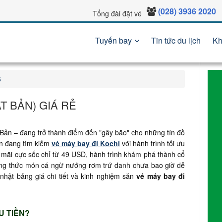
(028) 3936 2020
Tổng đài đặt vé
Tuyến bay
Tin tức du lịch
Kh
6
T BẢN) GIÁ RẺ
 Bản – đang trở thành điểm đến "gây bão" cho những tín đồ
Bạn đang tìm kiếm
vé máy bay đi Kochi
với hành trình tối ưu
n mãi cực sốc chỉ từ 49 USD, hành trình khám phá thành cổ
ởng thức món cá ngừ nướng rơm trứ danh chưa bao giờ dễ
nhật bảng giá chi tiết và kinh nghiệm săn
vé máy bay đi
U TIỀN?