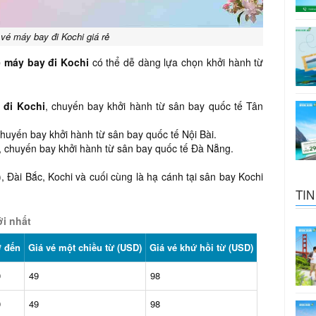
vé máy bay đi Kochi giá rẻ
é máy bay đi Kochi
có thể dễ dàng lựa chọn khởi hành từ
 đi Kochi
,
chuyến bay khởi hành từ sân bay quốc tế Tân
chuyến bay khởi hành từ sân bay quốc tế Nội Bài.
, chuyến bay khởi hành từ sân bay quốc tế Đà Nẵng.
 Đài Bắc, Kochi và cuối cùng là hạ cánh tại sân bay Kochi
TIN
i nhất
ờ đến
Giá vé một chiều từ (USD)
Giá vé khứ hồi từ (USD)
0
49
98
0
49
98