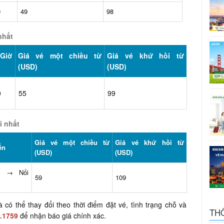
0
49
98
nhất
Giờ
Giá vé một chiều từ
Giá vé khứ hồi từ
(USD)
(USD)
0
55
99
i nhất
Giá vé một chiều từ
Giá vé khứ hồi từ
ến
(USD)
(USD)
ng → Nối
59
109
có thể thay đổi theo thời điểm đặt vé, tình trạng chỗ và
TH
.1759
để nhận báo giá chính xác.