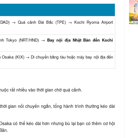
DAD) → Quá cảnh Đài Bắc (TPE) → Kochi Ryoma Airport
ảnh Tokyo (NRT/HND) →
Bay nội địa Nhật Bản đến Kochi
Osaka (KIX) → Di chuyển bằng tàu hoặc máy bay nội địa đến
huộc rất nhiều vào thời gian chờ quá cảnh.
hời gian nối chuyến ngắn, tổng hành trình thường kéo dài
saka có thể kéo dài hơn nhưng bù lại bạn có thêm cơ hội
Bản.