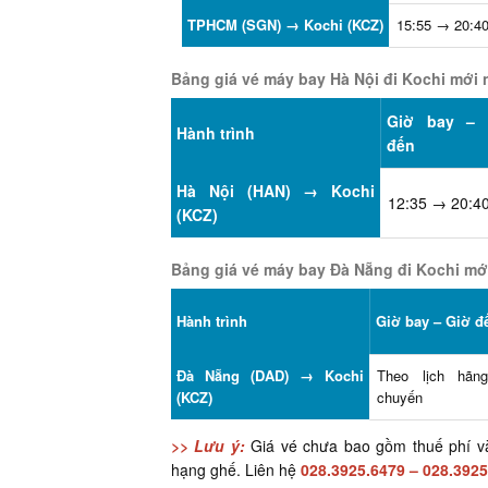
TPHCM (SGN) → Kochi (KCZ)
15:55 → 20:4
Bảng giá vé máy bay Hà Nội đi Kochi mới 
Giờ bay – 
Hành trình
đến
Hà Nội (HAN) → Kochi
12:35 → 20:4
(KCZ)
Bảng giá vé máy bay Đà Nẵng đi Kochi mớ
Hành trình
Giờ bay – Giờ đ
Đà Nẵng (DAD) → Kochi
Theo lịch hã
(KCZ)
chuyến
>> Lưu ý:
Giá vé chưa bao gồm thuế phí và 
hạng ghế. Liên hệ
028.3925.6479
–
028.3925