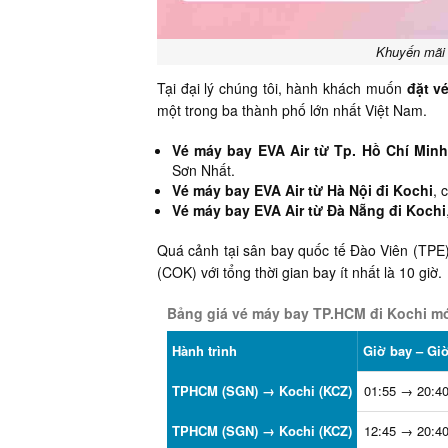
Khuyến mãi 
Tại đại lý chúng tôi, hành khách muốn
đặt v
một trong ba thành phố lớn nhất Việt Nam.
Vé máy bay EVA Air từ Tp. Hồ Chí Minh
Sơn Nhất.
Vé máy bay EVA Air từ Hà Nội đi Kochi
, 
Vé máy bay EVA Air từ Đà Nẵng đi Kochi
Quá cảnh tại sân bay quốc tế Đào Viên (TPE),
(COK) với tổng thời gian bay ít nhất là 10 giờ.
Bảng giá vé máy bay TP.HCM đi Kochi mớ
Hành trình
Giờ bay – Gi
TPHCM (SGN) → Kochi (KCZ)
01:55 → 20:4
TPHCM (SGN) → Kochi (KCZ)
12:45 → 20:4