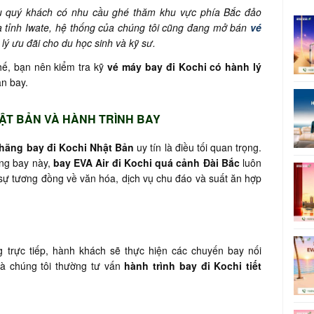
u quý khách có nhu cầu ghé thăm khu vực phía Bắc đảo
 tỉnh Iwate, hệ thống của chúng tôi cũng đang mở bán
vé
ý ưu đãi cho du học sinh và kỹ sư.
ế, bạn nên kiểm tra kỹ
vé máy bay đi Kochi có hành lý
ân bay.
HẬT BẢN VÀ HÀNH TRÌNH BAY
hãng bay đi Kochi Nhật Bản
uy tín là điều tối quan trọng.
ng bay này,
bay EVA Air đi Kochi quá cảnh Đài Bắc
luôn
 sự tương đồng về văn hóa, dịch vụ chu đáo và suất ăn hợp
trực tiếp, hành khách sẽ thực hiện các chuyến bay nối
mà chúng tôi thường tư vấn
hành trình bay đi Kochi tiết