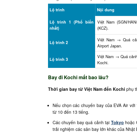
Lộ trình
Nội dung
Lộ trình 1 (Phổ biến
Việt Nam (SGN/HAN/
nhất)
(KCZ).
Việt Nam → Quá c
Lộ trình 2
Airport Japan.
Việt Nam → Quá cảnh 
Lộ trình 3
Kochi.
Bay đi Kochi mất bao lâu?
Thời gian bay từ Việt Nam đến Kochi
phụ t
Nếu chọn các chuyến bay của EVA Air với t
từ 10 đến 13 tiếng.
Các chuyến bay quá cảnh tại
Tokyo
hoặc O
trải nghiệm các sân bay lớn khác của Nhật 