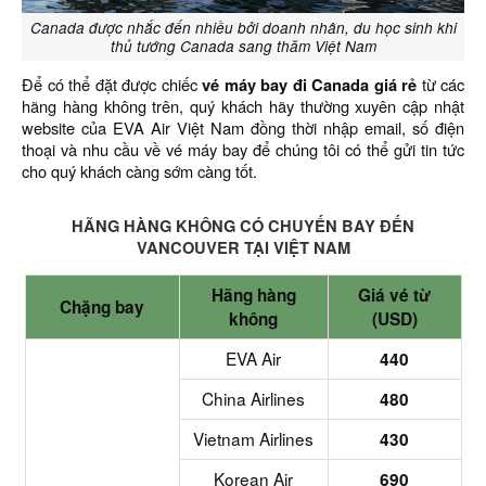
Canada được nhắc đến nhiều bởi doanh nhân, du học sinh khi
thủ tướng Canada sang thăm Việt Nam
Để có thể đặt được chiếc
vé máy bay đi Canada giá rẻ
từ các
hãng hàng không trên, quý khách hãy thường xuyên cập nhật
website của EVA Air Việt Nam đồng thời nhập email, số điện
thoại và nhu cầu về vé máy bay để chúng tôi có thể gửi tin tức
cho quý khách càng sớm càng tốt.
HÃNG HÀNG KHÔNG CÓ CHUYẾN BAY ĐẾN
VANCOUVER TẠI VIỆT NAM
Hãng hàng
Giá vé từ
Chặng bay
không
(USD)
EVA Air
440
China Airlines
480
Vietnam Airlines
430
Korean Air
690