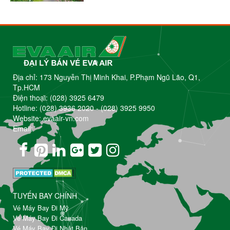
Địa chỉ: 173 Nguyễn Thị Minh Khai, P.Phạm Ngũ Lão, Q1,
Tp.HCM
Điện thoại:
(028) 3925 6479
Hotline:
(028) 3936 2020
-
(028) 3925 9950
Website: evaair-vn.com
Email:
TUYẾN BAY CHÍNH
Vé Máy Bay Đi Mỹ
Vé Máy Bay Đi Canada
Vé Máy Bay Đi Nhật Bản