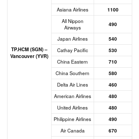
Asiana Airlines
1100
All Nippon
490
Airways
Japan Airlines
540
TP.HCM (SGN) –
Cathay Pacific
530
Vancouver (YVR)
China Eastern
710
China Southern
580
Delta Air Lines
460
American Airlines
480
United Airlines
480
Philippine Airlines
490
Air Canada
670