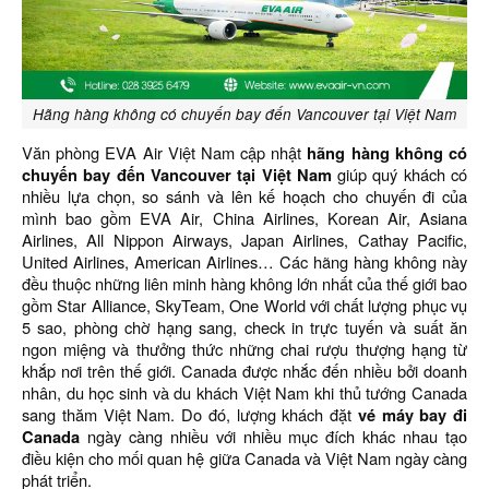
Hãng hàng không có chuyến bay đến Vancouver tại Việt Nam
Văn phòng EVA Air Việt Nam cập nhật
hãng hàng không có
chuyến bay đến Vancouver tại Việt Nam
giúp quý khách có
nhiều lựa chọn, so sánh và lên kế hoạch cho chuyến đi của
mình bao gồm EVA Air, China Airlines, Korean Air, Asiana
Airlines, All Nippon Airways, Japan Airlines, Cathay Pacific,
United Airlines, American Airlines… Các hãng hàng không này
đều thuộc những liên minh hàng không lớn nhất của thế giới bao
gồm Star Alliance, SkyTeam, One World với chất lượng phục vụ
5 sao, phòng chờ hạng sang, check in trực tuyến và suất ăn
ngon miệng và thưởng thức những chai rượu thượng hạng từ
khắp nơi trên thế giới. Canada được nhắc đến nhiều bởi doanh
nhân, du học sinh và du khách Việt Nam khi thủ tướng Canada
sang thăm Việt Nam. Do đó, lượng khách đặt
vé máy bay đi
Canada
ngày càng nhiều với nhiều mục đích khác nhau tạo
điều kiện cho mối quan hệ giữa Canada và Việt Nam ngày càng
phát triển.