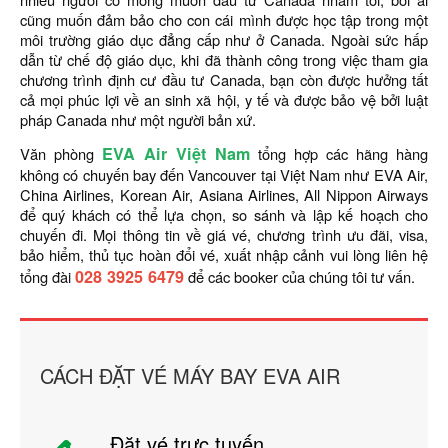
cũng muốn đảm bảo cho con cái mình được học tập trong một
môi trường giáo dục đẳng cấp như ở Canada. Ngoài sức hấp
dẫn từ chế độ giáo dục, khi đã thành công trong việc tham gia
chương trình định cư đầu tư Canada, bạn còn được hưởng tất
cả mọi phúc lợi về an sinh xã hội, y tế và được bảo vệ bởi luật
pháp Canada như một người bản xứ.
EVA Air Việt Nam
Văn phòng
tổng hợp các hãng hàng
không có chuyến bay đến Vancouver tại Việt Nam như EVA Air,
China Airlines, Korean Air, Asiana Airlines, All Nippon Airways
để quý khách có thể lựa chọn, so sánh và lập kế hoạch cho
chuyến đi. Mọi thông tin về giá vé, chương trình ưu đãi, visa,
bảo hiểm, thủ tục hoàn đổi vé, xuất nhập cảnh vui lòng liên hệ
028 3925 6479
tổng đài
để các booker của chúng tôi tư vấn.
CÁCH ĐẶT VÉ MÁY BAY EVA AIR
Đặt vé trực tuyến