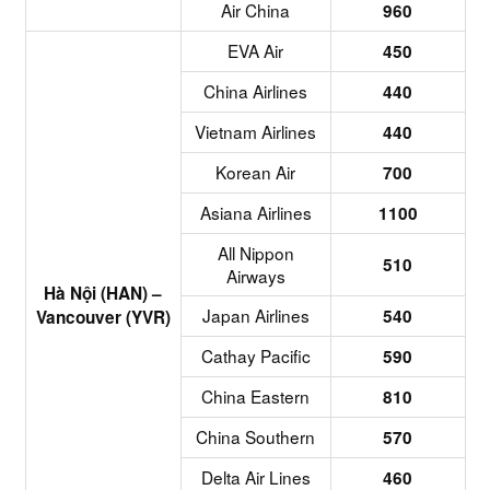
Air China
960
EVA Air
450
China Airlines
440
Vietnam Airlines
440
Korean Air
700
Asiana Airlines
1100
All Nippon
510
Airways
Hà Nội (HAN) –
Japan Airlines
540
Vancouver (YVR)
Cathay Pacific
590
China Eastern
810
China Southern
570
Delta Air Lines
460