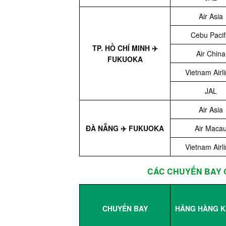
Air Asia
Cebu Pacif
TP. HỒ CHÍ MINH ✈️
Air China
FUKUOKA
Vietnam Airl
JAL
Air Asia
ĐÀ NẴNG ✈️ FUKUOKA
Air Maca
Vietnam Airl
CÁC CHUYẾN BAY G
CHUYẾN BAY
HÃNG HÀNG 