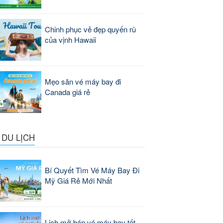
Chinh phục vẻ đẹp quyến rũ
của vịnh Hawaii
Mẹo săn vé máy bay đi
Canada giá rẻ
 DU LỊCH
Bí Quyết Tìm Vé Máy Bay Đi
Mỹ Giá Rẻ Mới Nhất
Lịch mở bán vé máy bay tết