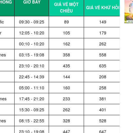
KHÔNG
GIỜ BAY
GIÁ VÉ MỘT
GIÁ VÉ KHỨ HỒI
CHIỀU
fic
09:30 - 09:25
89
149
r
12:05 - 10:20
105
179
00:10 - 10:20
162
262
ines
03:15 - 19:08
358
558
23:10 - 20:10
435
635
22:45 - 14:39
144
208
05:00 - 11:10
160
258
ines
17:45 - 21:20
233
381
15:30 - 09:25
262
401
ines
08:15 - 22:55
328
528
23:10 - 19:08
447
647