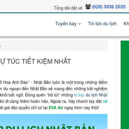
(028) 3936 2020
Tổng đài đặt vé
Tuyến bay
Tin tức du lịch
Kh
6
TỰ TÚC TIẾT KIỆM NHẤT
ở Hoa Anh Đào” - Nhật Bản luôn là một trong những điểm
ần du ngoạn đến Nhật Bản sẽ mang đến những trải nghiệm
khỏi bất ngờ. Đừng quên “bỏ túi” những
bí kíp
du lịch Nhật
ến đi càng thêm hoàn hảo. Ngoài ra, hãy nhanh tay đặt
vé
i giá độc quyền chỉ có tại
EVA Air
ngay hôm nay thôi!