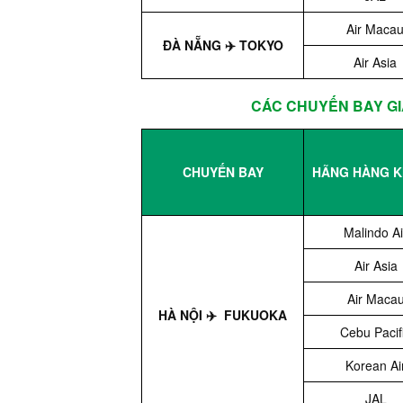
Air Maca
ĐÀ NẴNG ✈️ TOKYO
Air Asia
CÁC CHUYẾN BAY GIÁ
CHUYẾN BAY
HÃNG HÀNG 
Malindo Ai
Air Asia
Air Maca
HÀ NỘI ✈️ FUKUOKA
Cebu Pacif
Korean Ai
JAL