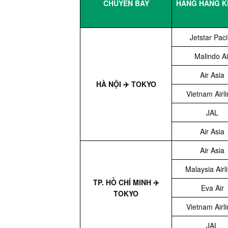
CHUYẾN BAY
HÃNG HÀNG 
Jetstar Paci
Malindo Ai
Air Asia
HÀ NỘI ✈️ TOKYO
Vietnam Airl
JAL
Air Asia
Air Asia
Malaysia Airl
TP. HỒ CHÍ MINH ✈️
Eva Air
TOKYO
Vietnam Airl
JAL