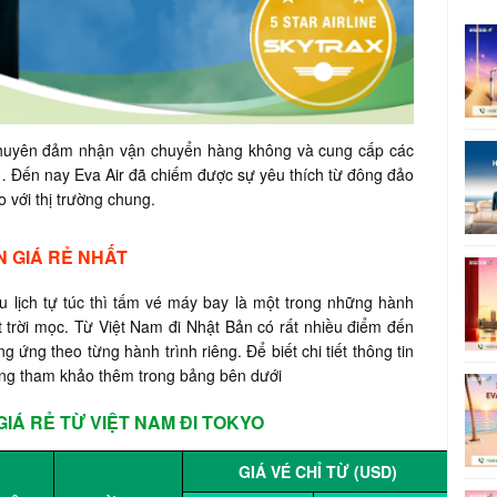
t chuyên đảm nhận vận chuyển hàng không và cung cấp các
 Đến nay Eva Air đã chiếm được sự yêu thích từ đông đảo
o với thị trường chung.
N GIÁ RẺ NHẤT
u lịch tự túc thì tấm vé máy bay là một trong những hành
 trời mọc. Từ Việt Nam đi Nhật Bản có rất nhiều điểm đến
 ứng theo từng hành trình riêng. Để biết chi tiết thông tin
òng tham khảo thêm trong bảng bên dưới
IÁ RẺ TỪ VIỆT NAM ĐI TOKYO
GIÁ VÉ CHỈ TỪ (USD)