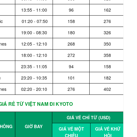
13:55 - 11:00
96
162
ic
01:20 - 07:50
158
276
19:00 - 08:30
180
326
ines
12:05 - 12:10
268
350
18:00 - 12:10
272
358
23:35 - 11:05
94
158
u
23:20 - 10:35
101
182
ines
02:20 - 20:10
276
402
IÁ RẺ TỪ VIỆT NAM ĐI KYOTO
GIÁ VÉ CHỈ TỪ (USD)
KHÔNG
GIỜ BAY
GIÁ VÉ MỘT
GIÁ VÉ KHỨ
CHIỀU
HỒI