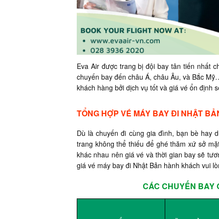
Eva Air được trang bị đội bay tân tiến nhấ
chuyến bay đến châu Á, châu Âu, và Bắc Mỹ…
khách hàng bởi dịch vụ tốt và giá vé ổn định s
TỔNG HỢP VÉ MÁY BAY ĐI NHẬT BẢ
Dù là chuyến đi cùng gia đình, bạn bè hay d
trang không thể thiếu để ghé thăm xứ sở mặt
khác nhau nên giá vé và thời gian bay sẽ tương
giá vé máy bay đi Nhật Bản hành khách vui l
CÁC CHUYẾN BAY G