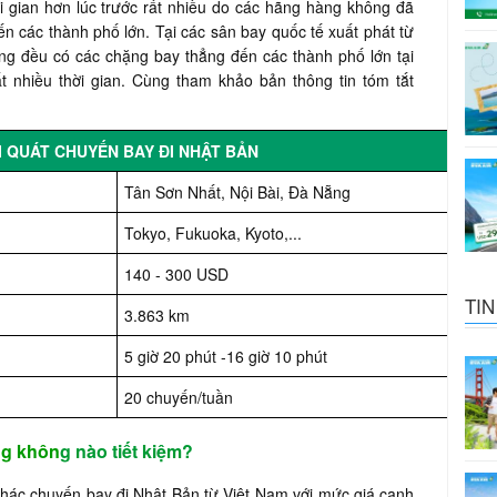
ời gian hơn lúc trước rất nhiều do các hãng hàng không đã
n các thành phố lớn. Tại các sân bay quốc tế xuất phát từ
g đều có các chặng bay thẳng đến các thành phố lớn tại
t nhiều thời gian. Cùng tham khảo bản thông tin tóm tắt
I QUÁT CHUYẾN BAY ĐI NHẬT BẢN
Tân Sơn Nhất, Nội Bài, Đà Nẵng
Tokyo, Fukuoka, Kyoto,...
140 - 300 USD
TIN
3.863 km
5 giờ 20 phút -16 giờ 10 phút
20 chuyến/tuần
ng khôn
g nào tiết kiệm?
thác chuyến bay đi Nhật Bản từ Việt Nam với mức giá cạnh