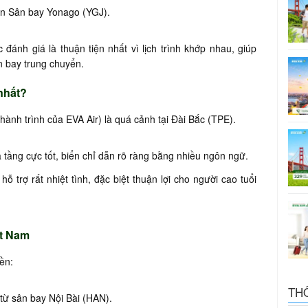
ến Sân bay Yonago (YGJ).
đánh giá là thuận tiện nhất vì lịch trình khớp nhau, giúp
n bay trung chuyển.
nhất?
hành trình của EVA Air) là quá cảnh tại Đài Bắc (TPE).
tầng cực tốt, biển chỉ dẫn rõ ràng bằng nhiều ngôn ngữ.
ỗ trợ rất nhiệt tình, đặc biệt thuận lợi cho người cao tuổi
ệt Nam
ền:
TH
 từ sân bay Nội Bài (HAN).