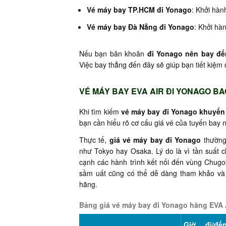
Vé máy bay TP.HCM đi Yonago
: Khởi hàn
Vé máy bay Đà Nẵng đi Yonago
: Khởi hà
Nếu bạn băn khoăn
đi Yonago nên bay đế
Việc bay thẳng đến đây sẽ giúp bạn tiết kiệm 
VÉ MÁY BAY EVA AIR ĐI YONAGO BA
Khi tìm kiếm
vé máy bay đi Yonago khuyến
bạn cần hiểu rõ cơ cấu giá vé của tuyến bay 
Thực tế,
giá vé máy bay đi Yonago
thường 
như Tokyo hay Osaka. Lý do là vì tần suất 
cạnh các hành trình kết nối đến vùng Chug
sầm uất cũng có thể dễ dàng tham khảo và
hãng.
Bảng giá vé máy bay đi Yonago hãng EVA 
Giờ đi/đế