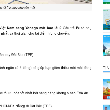
y đi Yonago khuyến mãi
Việt Nam sang Yonago mất bao lâu
? Câu trả lời sẽ phụ
 nhất
và thời gian chờ tại điểm trung chuyển:
sân bay Đài Bắc (TPE).
TIN
ảnh ngắn (2-3 tiếng) sẽ giúp bạn giảm thiểu mệt mỏi đáng
c tối ưu hóa tốt nhất bởi hãng hàng không 5 sao EVA Air.
P.HCM/Đà Nẵng) đi Đài Bắc (TPE).