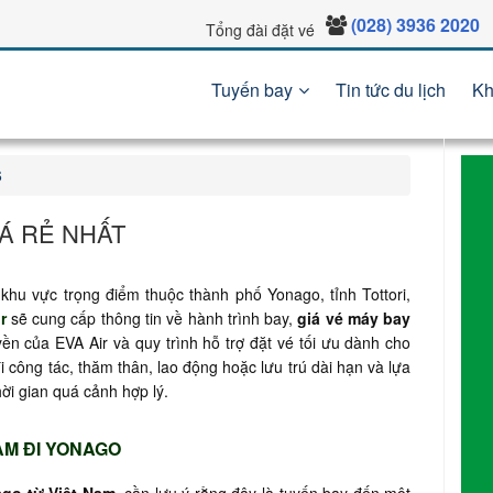
(028) 3936 2020
Tổng đài đặt vé
Tuyến bay
Tin tức du lịch
Kh
6
IÁ RẺ NHẤT
 khu vực trọng điểm thuộc thành phố Yonago, tỉnh Tottori,
r
sẽ cung cấp thông tin về hành trình bay,
giá vé máy bay
ền của EVA Air và quy trình hỗ trợ đặt vé tối ưu dành cho
công tác, thăm thân, lao động hoặc lưu trú dài hạn và lựa
thời gian quá cảnh hợp lý.
AM ĐI YONAGO