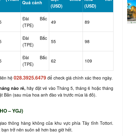
Quá cảnh
(USD)
(USD)
Đài Bắc
5
49
89
(TPE)
Đài Bắc
5
55
98
(TPE)
Đài Bắc
5
62
109
(TPE)
028.3925.6479
liên hệ
để check giá chính xác theo ngày.
háng nào rẻ,
hãy đặt vé vào Tháng 5, tháng 6 hoặc tháng
Nhật Bản (sau mùa hoa anh đào và trước mùa lá đỏ).
HO – YGJ)
iao thông hàng không của khu vực phía Tây tỉnh Tottori.
 bạn trở nên suôn sẻ hơn bao giờ hết.