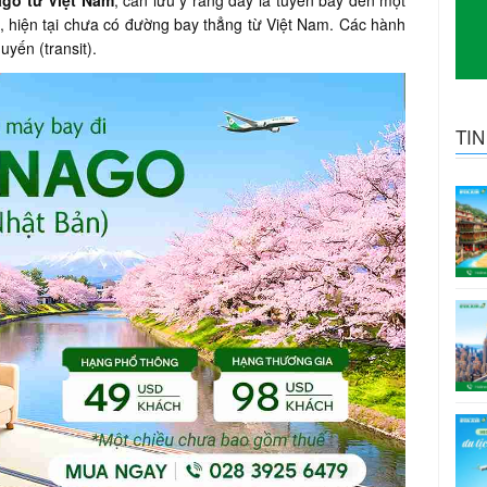
go từ Việt Nam
, cần lưu ý rằng đây là tuyến bay đến một
ó, hiện tại chưa có đường bay thẳng từ Việt Nam. Các hành
uyến (transit).
TI