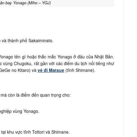
sân bay Yonago (Miho – YGJ)
o và thành phố Sakaiminato.
Yonago tên gì hoặc thắc mắc Yonago ở đâu của Nhật Bản.
 vùng Chugoku, rất gần với các điểm du lịch nổi tiếng như
GeGe no Kitaro) và
vé đi Matsue
(tỉnh Shimane).
 mà còn là điểm đến quan trọng cho:
 nghiệp vùng Yonago.
tại khu vực tỉnh Tottori và Shimane.