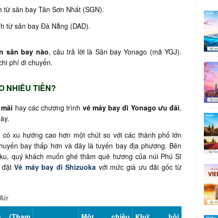
h từ sân bay Tân Sơn Nhất (SGN).
nh từ sân bay Đà Nẵng (DAD).
n sân bay nào
, câu trả lời là Sân bay Yonago (mã YGJ).
chi phí di chuyển.
O NHIÊU TIỀN?
 mãi
hay các chương trình
vé máy bay đi Yonago ưu đãi
,
này.
có xu hướng cao hơn một chút so với các thành phố lớn
chuyến bay thấp hơn và đây là tuyến bay địa phương. Bên
oku, quý khách muốn ghé thăm quê hương của núi Phú Sĩ
 đặt
Vé máy bay đi Shizuoka
với mức giá ưu đãi gốc từ
Air
n (Tham
Một chiều
Khứ hồi