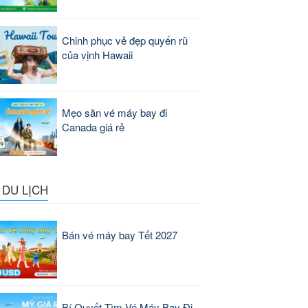
Chinh phục vẻ đẹp quyến rũ
của vịnh Hawaii
Mẹo săn vé máy bay đi
Canada giá rẻ
 DU LỊCH
Bán vé máy bay Tết 2027
Bí Quyết Tìm Vé Máy Bay Đi