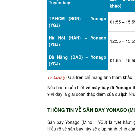
Tuyến bay
khảo)
TP.HCM (SGN) – Yonago
01:55 – 15:5
(YGJ)
Hà Nội (HAN) – Yonago
12:55 – 15:5
(YGJ)
Đà Nẵng (DAD) – Yonago
01:55 – 15:5
(YGJ)
>> Lưu ý:
Giá trên chỉ mang tính tham khảo, 
Nếu bạn muốn biết
vé máy bay đi Yonago t
9 vì đây là giai đoạn thấp điểm của du lịch 
THÔNG TIN VỀ SÂN BAY YONAGO (MI
Sân bay Yonago (Miho – YGJ) là "yết hầu" g
Hiểu rõ về sân bay này sẽ giúp hành trình của