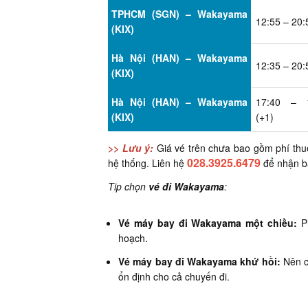
TPHCM (SGN) – Wakayama
12:55 – 20:
(KIX)
Hà Nội (HAN) – Wakayama
12:35 – 20:
(KIX)
Hà Nội (HAN) – Wakayama
17:40 – 
(KIX)
(+1)
>> Lưu ý:
Giá vé trên chưa bao gồm phí thuế,
028.3925.6479
hệ thống. Liên hệ
để nhận bá
Tip chọn
vé đi Wakayama
:
Vé máy bay đi Wakayama một chiều:
Ph
hoạch.
Vé máy bay đi Wakayama khứ hồi:
Nên ch
ổn định cho cả chuyến đi.