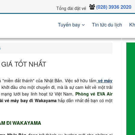
(028) 3936 2020
Tổng đài đặt vé
Tuyến bay
Tin tức du lịch
Kh
6
 GIÁ TỐT NHẤT
 "miền đất thánh" của Nhật Bản. Việc sở hữu tấm
vé máy
 khởi đầu cho một chuyến đi, mà là sự cam kết về một trải
 mạng lưới bay linh hoạt từ Việt Nam,
Phòng vé EVA Air
ãi vé máy bay đi Wakayama
hấp dẫn nhất để bạn có một
NAM ĐI WAKAYAMA