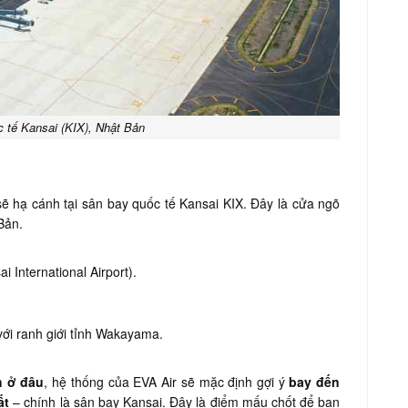
 tế Kansai (KIX), Nhật Bản
ẽ hạ cánh tại sân bay quốc tế Kansai KIX. Đây là cửa ngõ
Bản.
 International Airport).
 với ranh giới tỉnh Wakayama.
h ở đâu
, hệ thống của EVA Air sẽ mặc định gợi ý
bay đến
ất
– chính là sân bay Kansai. Đây là điểm mấu chốt để bạn