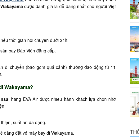
i Wakayama
được đánh giá là dễ dàng nhất cho người Việt
.
nếu thời gian nối chuyến dưới 24h.
 sân bay Đào Viên đẳng cấp.
an di chuyển (bao gồm quá cảnh) thường dao động từ 11
n.
 đi Wakayama?
ansai
hãng EVA Air được nhiều hành khách lựa chọn nhờ
iện.
 thiện, suất ăn đa dạng.
TH
 dễ dàng đặt vé máy bay đi Wakayama.