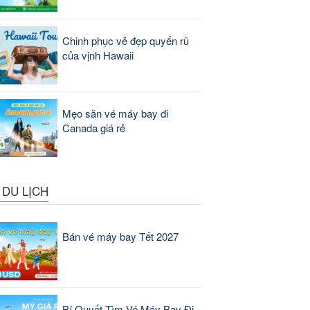
Chinh phục vẻ đẹp quyến rũ
của vịnh Hawaii
Mẹo săn vé máy bay đi
Canada giá rẻ
 DU LỊCH
Bán vé máy bay Tết 2027
Bí Quyết Tìm Vé Máy Bay Đi