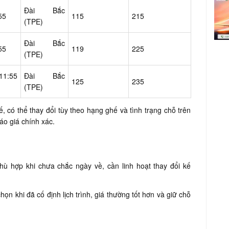
Đài Bắc
55
115
215
(TPE)
Đài Bắc
55
119
225
(TPE)
11:55
Đài Bắc
125
235
(TPE)
 có thể thay đổi tùy theo hạng ghế và tình trạng chỗ trên
o giá chính xác.
ù hợp khi chưa chắc ngày về, cần linh hoạt thay đổi kế
ọn khi đã cố định lịch trình, giá thường tốt hơn và giữ chỗ