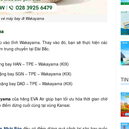
 vé máy bay đi Wakayama
ma
ếp vào tỉnh Wakayama. Thay vào đó, bạn sẽ thực hiện các
m trung chuyển tại Đài Bắc.
ặng bay HAN – TPE – Wakayama (KIX)
hặng bay SGN – TPE – Wakayama (KIX)
TIN
hặng bay DAD – TPE – Wakayama (KIX)
ayama
của hãng EVA Air giúp bạn tối ưu hóa thời gian chờ
n điểm dừng cuối cùng tại vùng Kansai.
ến Nhật Bản
đều có điểm dừng quá cảnh tại sân bay quốc