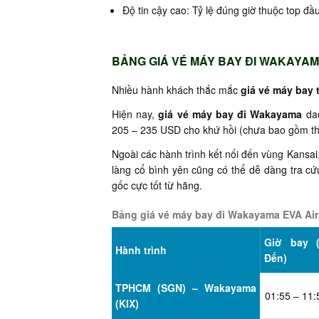
Độ tin cậy cao: Tỷ lệ đúng giờ thuộc top đầu
BẢNG GIÁ VÉ MÁY BAY ĐI WAKAYAM
Nhiều hành khách thắc mắc
giá vé máy bay
Hiện nay,
giá vé máy bay đi Wakayama
dao
205 – 235 USD cho khứ hồi (chưa bao gồm th
Ngoài các hành trình kết nối đến vùng Kans
làng cổ bình yên cũng có thể dễ dàng tra cứu
gốc cực tốt từ hãng.
Bảng giá vé máy bay đi Wakayama EVA Air
Giờ bay 
Hành trình
Đến)
TPHCM (SGN) – Wakayama
01:55 – 11:
(KIX)