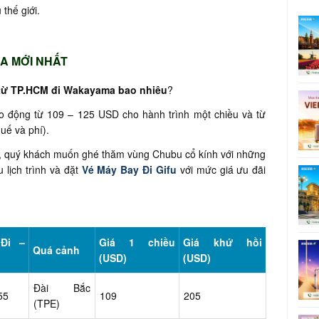
 thế giới.
A MỚI NHẤT
 từ TP.HCM đi Wakayama bao nhiêu
?
 động từ 109 – 125 USD cho hành trình một chiều và từ
uế và phí).
ai, quý khách muốn ghé thăm vùng Chubu cổ kính với những
 lịch trình và đặt
Vé Máy Bay Đi Gifu
với mức giá ưu đãi
(Đi –
Giá 1 chiều
Giá khứ hồi
Quá cảnh
(USD)
(USD)
Đài Bắc
55
109
205
(TPE)