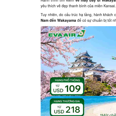
Hành trình tìm kiếm
vé máy bay đi Wakay
yêu thích vẻ đẹp thanh bình của miền Kansai.
Tuy nhiên, do cấu trúc hạ tầng, hành khách 
Nam đến Wakayama
để có sự chuẩn bị tốt n