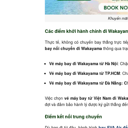
Khuyến mãi
Các điểm khởi hành chính đi Wakaya
Thực tế, không có chuyến bay thẳng trực ti
bay nối chuyến đi Wakayama
thông qua trạ
Vé máy bay đi Wakayama từ Hà Nội
: Ch
Vé máy bay đi Wakayama từ TP.HCM
: C
Vé máy bay đi Wakayama từ Đà Nẵng: C
Việc chọn
vé máy bay từ Việt Nam đi Wak
đợi và đảm bảo hành lý được ký gửi thẳng đế
Điểm kết nối trung chuyển
Dù bạn đi từ đâu, hành trình
bay EVA Air đ