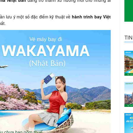
ama Nhật Bản
đang trở thành xu hướng mới cho những ai
cần lưu ý một số đặc điểm kỹ thuật về
hành trình bay Việt
hất.
TI